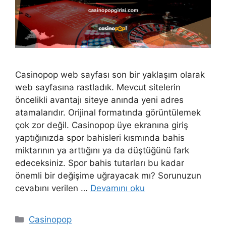
Casinopop web sayfası son bir yaklaşım olarak
web sayfasına rastladık. Mevcut sitelerin
öncelikli avantajı siteye anında yeni adres
atamalarıdır. Orijinal formatında görüntülemek
çok zor değil. Casinopop üye ekranına giriş
yaptığınızda spor bahisleri kısmında bahis
miktarının ya arttığını ya da düştüğünü fark
edeceksiniz. Spor bahis tutarları bu kadar
önemli bir değişime uğrayacak mı? Sorunuzun
cevabını verilen …
Devamını oku
Kategoriler
Casinopop