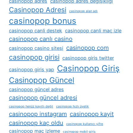
casinopop adres
casinopop adres değişikliği
Casinopop Adresi
casinopop alan adı
casinopop bonus
casinopop canli destek
casinopop canli maç izle
casinopop canlı casino
casinopop com
casinopop casino sitesi
casinopop girisi
casinopop giris twitter
Casinopop Giriş
casinopop giris yap
Casinopop Güncel
casinopop güncel adres
casinopop güncel adresi
casinopop henüz kayıtlı değil
casinopop hızlı üyelik
casinopop instagram
casinopop kayit
casinopop kaç oldu
casinopop kullanıcı şifre
casinopop maç izleme
casinopop mobil giriş