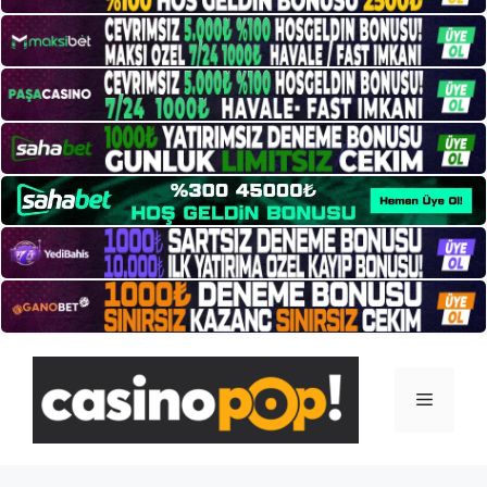
İçeriğe
atla
Menü