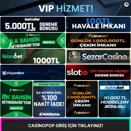
×
CASİNOPOP GİRİŞ İÇİN TIKLAYINIZ!