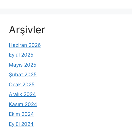
Arşivler
Haziran 2026
Eylül 2025
Mayıs 2025
Şubat 2025
Ocak 2025
Aralık 2024
Kasım 2024
Ekim 2024
Eylül 2024