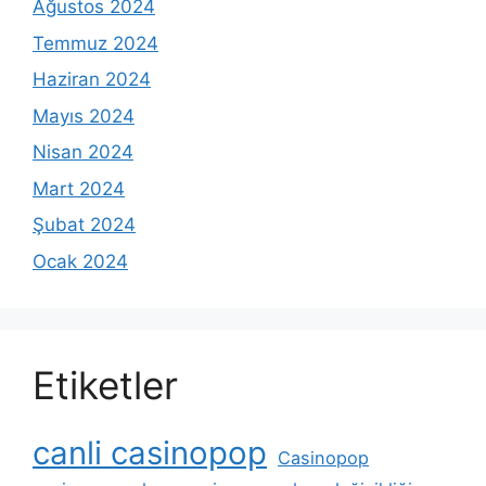
Ağustos 2024
Temmuz 2024
Haziran 2024
Mayıs 2024
Nisan 2024
Mart 2024
Şubat 2024
Ocak 2024
Etiketler
canli casinopop
Casinopop