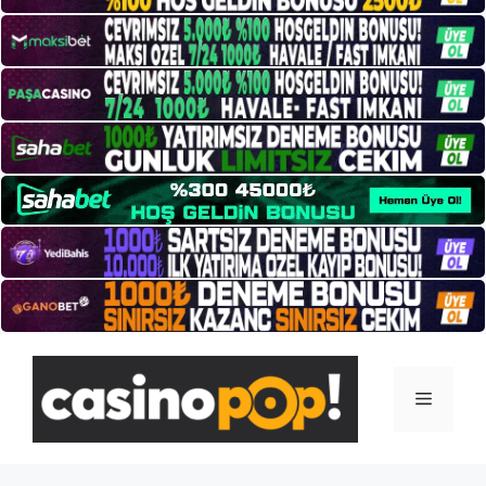
İçeriğe
atla
Menü