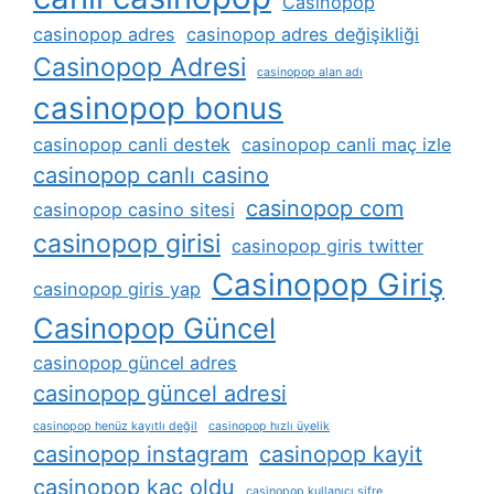
Casinopop
casinopop adres
casinopop adres değişikliği
Casinopop Adresi
casinopop alan adı
casinopop bonus
casinopop canli destek
casinopop canli maç izle
casinopop canlı casino
casinopop com
casinopop casino sitesi
casinopop girisi
casinopop giris twitter
Casinopop Giriş
casinopop giris yap
Casinopop Güncel
casinopop güncel adres
casinopop güncel adresi
casinopop henüz kayıtlı değil
casinopop hızlı üyelik
casinopop instagram
casinopop kayit
casinopop kaç oldu
casinopop kullanıcı şifre