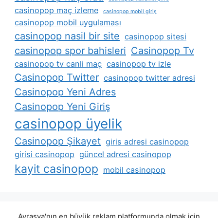
casinopop maç izleme
casinopop mobil giriş
casinopop mobil uygulaması
casinopop nasil bir site
casinopop sitesi
casinopop spor bahisleri
Casinopop Tv
casinopop tv canli maç
casinopop tv izle
Casinopop Twitter
casinopop twitter adresi
Casinopop Yeni Adres
Casinopop Yeni Giriş
casinopop üyelik
Casinopop Şikayet
giris adresi casinopop
girisi casinopop
güncel adresi casinopop
kayit casinopop
mobil casinopop
Avrasya'nın en büyük reklam platformunda olmak için