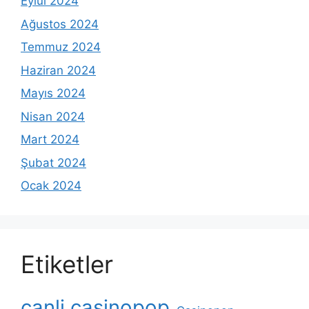
Eylül 2024
Ağustos 2024
Temmuz 2024
Haziran 2024
Mayıs 2024
Nisan 2024
Mart 2024
Şubat 2024
Ocak 2024
Etiketler
canli casinopop