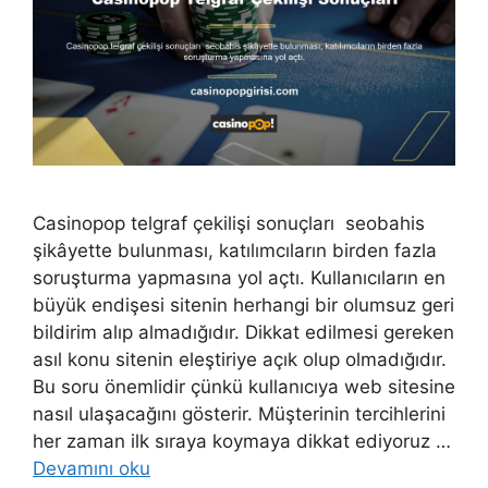
Casinopop telgraf çekilişi sonuçları seobahis
şikâyette bulunması, katılımcıların birden fazla
soruşturma yapmasına yol açtı. Kullanıcıların en
büyük endişesi sitenin herhangi bir olumsuz geri
bildirim alıp almadığıdır. Dikkat edilmesi gereken
asıl konu sitenin eleştiriye açık olup olmadığıdır.
Bu soru önemlidir çünkü kullanıcıya web sitesine
nasıl ulaşacağını gösterir. Müşterinin tercihlerini
her zaman ilk sıraya koymaya dikkat ediyoruz …
Devamını oku