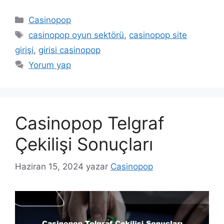
Kategoriler
Casinopop
Etiketler
casinopop oyun sektörü
,
casinopop site
girişi
,
girisi casinopop
Yorum yap
Casinopop Telgraf
Çekilişi Sonuçları
Haziran 15, 2024
yazar
Casinopop