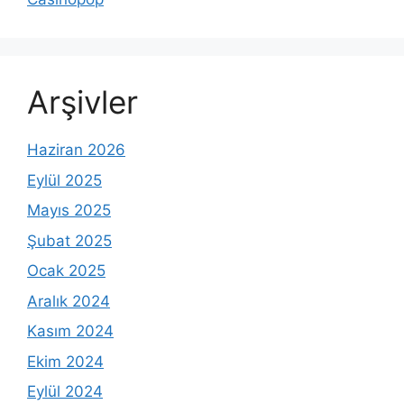
Arşivler
Haziran 2026
Eylül 2025
Mayıs 2025
Şubat 2025
Ocak 2025
Aralık 2024
Kasım 2024
Ekim 2024
Eylül 2024