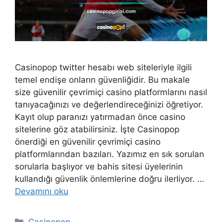
Casinopop twitter hesabı web siteleriyle ilgili
temel endişe onların güvenliğidir. Bu makale
size güvenilir çevrimiçi casino platformlarını nasıl
tanıyacağınızı ve değerlendireceğinizi öğretiyor.
Kayıt olup paranızı yatırmadan önce casino
sitelerine göz atabilirsiniz. İşte Casinopop
önerdiği en güvenilir çevrimiçi casino
platformlarından bazıları. Yazımız en sık sorulan
sorularla başlıyor ve bahis sitesi üyelerinin
kullandığı güvenlik önlemlerine doğru ilerliyor. …
Devamını oku
Kategoriler