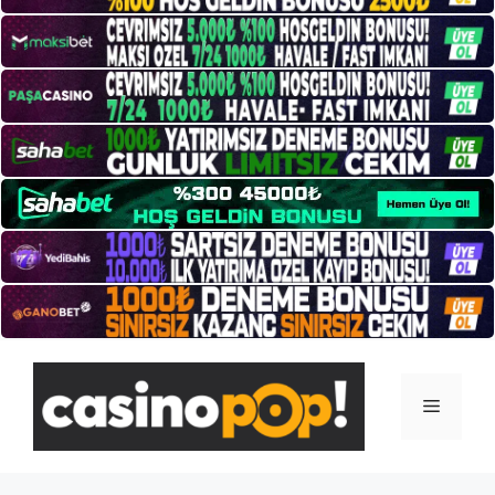
İçeriğe
atla
Menü