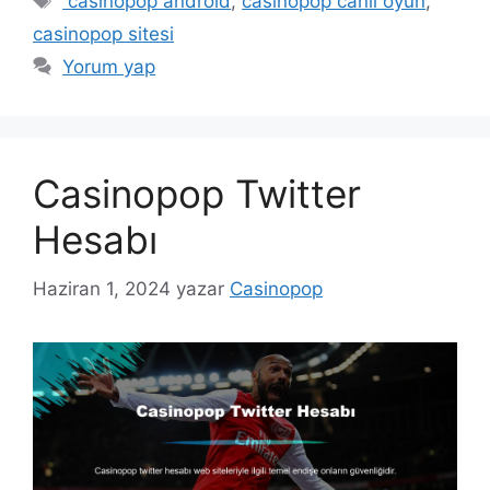
casinopop android
,
casinopop canlı oyun
,
casinopop sitesi
Yorum yap
Casinopop Twitter
Hesabı
Haziran 1, 2024
yazar
Casinopop