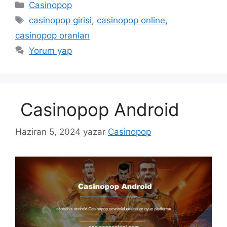
Kategoriler
Casinopop
Etiketler
casinopop girisi
,
casinopop online
,
casinopop oranları
Yorum yap
Casinopop Android
Haziran 5, 2024
yazar
Casinopop