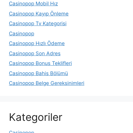
Casinopop Mobil Hız
Casinopop Kayıp Önleme
Casinopop Tv Kategorisi
Casinopop
Casinopop Hızlı Ödeme
Casinopop Son Adres
Casinopop Bonus Teklifleri
Casinopop Bahis Bölümü
Casinopop Belge Gereksinimleri
Kategoriler
Casinopop