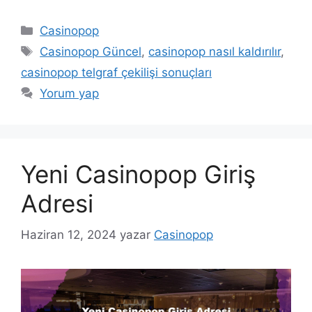
Kategoriler
Casinopop
Etiketler
Casinopop Güncel
,
casinopop nasıl kaldırılır
,
casinopop telgraf çekilişi sonuçları
Yorum yap
Yeni Casinopop Giriş
Adresi
Haziran 12, 2024
yazar
Casinopop