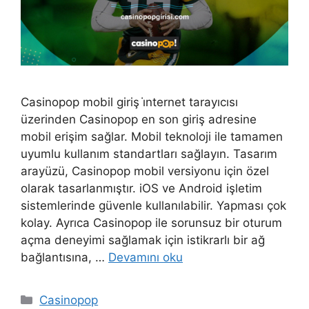
Casinopop mobil giriş i̇nternet tarayıcısı
üzerinden Casinopop en son giriş adresine
mobil erişim sağlar. Mobil teknoloji ile tamamen
uyumlu kullanım standartları sağlayın. Tasarım
arayüzü, Casinopop mobil versiyonu için özel
olarak tasarlanmıştır. iOS ve Android işletim
sistemlerinde güvenle kullanılabilir. Yapması çok
kolay. Ayrıca Casinopop ile sorunsuz bir oturum
açma deneyimi sağlamak için istikrarlı bir ağ
bağlantısına, …
Devamını oku
Kategoriler
Casinopop