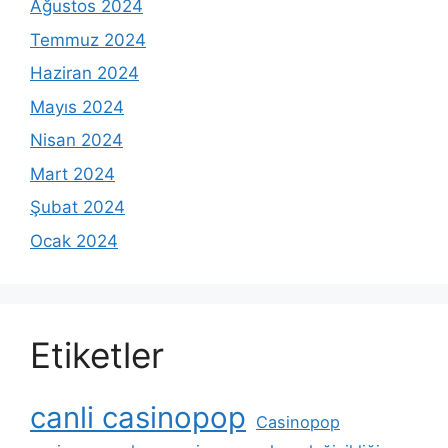
Ağustos 2024
Temmuz 2024
Haziran 2024
Mayıs 2024
Nisan 2024
Mart 2024
Şubat 2024
Ocak 2024
Etiketler
canli casinopop
Casinopop