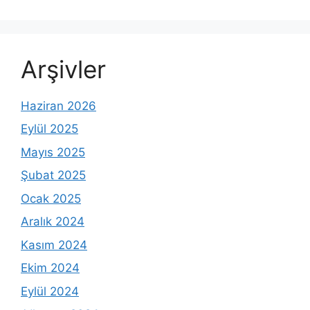
Arşivler
Haziran 2026
Eylül 2025
Mayıs 2025
Şubat 2025
Ocak 2025
Aralık 2024
Kasım 2024
Ekim 2024
Eylül 2024