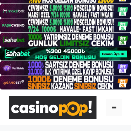
İçeriğe
atla
Menü