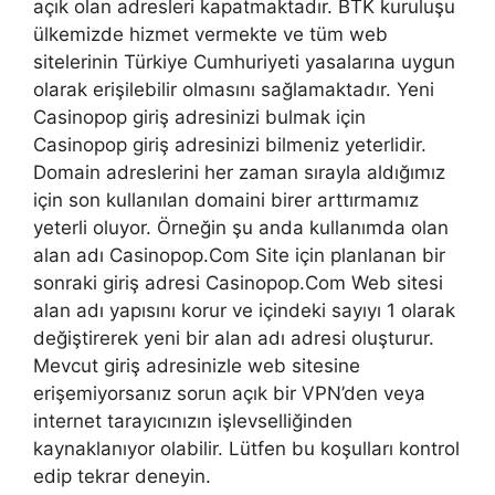
açık olan adresleri kapatmaktadır. BTK kuruluşu
ülkemizde hizmet vermekte ve tüm web
sitelerinin Türkiye Cumhuriyeti yasalarına uygun
olarak erişilebilir olmasını sağlamaktadır. Yeni
Casinopop giriş adresinizi bulmak için
Casinopop giriş adresinizi bilmeniz yeterlidir.
Domain adreslerini her zaman sırayla aldığımız
için son kullanılan domaini birer arttırmamız
yeterli oluyor. Örneğin şu anda kullanımda olan
alan adı Casinopop.Com Site için planlanan bir
sonraki giriş adresi Casinopop.Com Web sitesi
alan adı yapısını korur ve içindeki sayıyı 1 olarak
değiştirerek yeni bir alan adı adresi oluşturur.
Mevcut giriş adresinizle web sitesine
erişemiyorsanız sorun açık bir VPN’den veya
internet tarayıcınızın işlevselliğinden
kaynaklanıyor olabilir. Lütfen bu koşulları kontrol
edip tekrar deneyin.