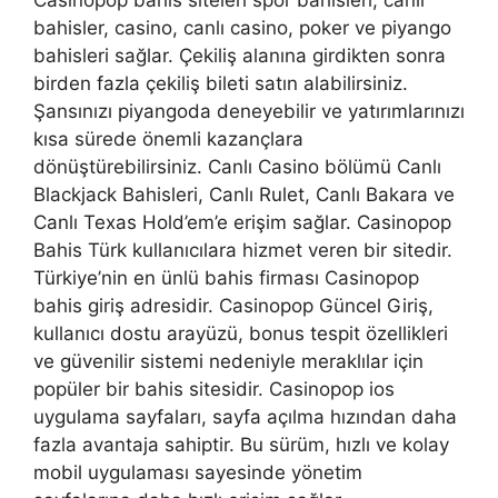
Casinopop bahis siteleri spor bahisleri, canlı
bahisler, casino, canlı casino, poker ve piyango
bahisleri sağlar. Çekiliş alanına girdikten sonra
birden fazla çekiliş bileti satın alabilirsiniz.
Şansınızı piyangoda deneyebilir ve yatırımlarınızı
kısa sürede önemli kazançlara
dönüştürebilirsiniz. Canlı Casino bölümü Canlı
Blackjack Bahisleri, Canlı Rulet, Canlı Bakara ve
Canlı Texas Hold’em’e erişim sağlar. Casinopop
Bahis Türk kullanıcılara hizmet veren bir sitedir.
Türkiye’nin en ünlü bahis firması Casinopop
bahis giriş adresidir. Casinopop Güncel Giriş,
kullanıcı dostu arayüzü, bonus tespit özellikleri
ve güvenilir sistemi nedeniyle meraklılar için
popüler bir bahis sitesidir. Casinopop ios
uygulama sayfaları, sayfa açılma hızından daha
fazla avantaja sahiptir. Bu sürüm, hızlı ve kolay
mobil uygulaması sayesinde yönetim