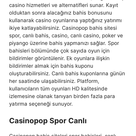
casino hizmetleri ve alternatifleri sunar. Kayıt
olduktan sonra alacağınız bahis bonusunu
kullanarak casino oyunlarına yaptığınız yatırımı
ikiye katlayabilirsiniz. Casinopop bahis sitesi
spor, canlı bahis, casino, canlı casino, poker ve
piyango üzerine bahis yapmanızı sağlar. Spor
bahisleri bölümünde çok sayıda oyun için
bildirimler görüntülenir. Ek oyunlara ilişkin
bildirimler almak için bahis kuponu
oluşturabilirsiniz. Canlı bahis kuponlarına günün
her saatinde ulaşabilirsiniz. Platform,
kullanıcıların tüm oyunları HD kalitesinde
izlemesine olanak tanıyan birden fazla para
yatırma seçeneği sunuyor.
Casinopop Spor Canlı