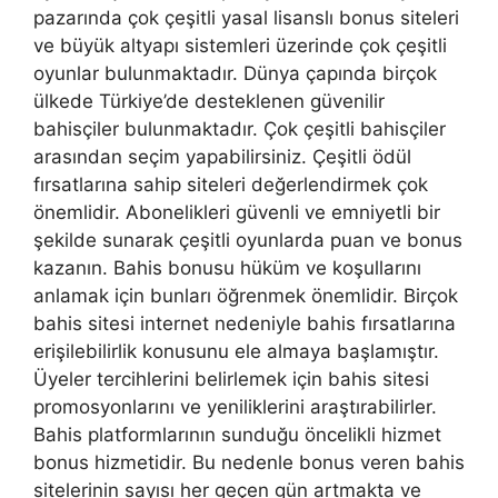
pazarında çok çeşitli yasal lisanslı bonus siteleri
ve büyük altyapı sistemleri üzerinde çok çeşitli
oyunlar bulunmaktadır. Dünya çapında birçok
ülkede Türkiye’de desteklenen güvenilir
bahisçiler bulunmaktadır. Çok çeşitli bahisçiler
arasından seçim yapabilirsiniz. Çeşitli ödül
fırsatlarına sahip siteleri değerlendirmek çok
önemlidir. Abonelikleri güvenli ve emniyetli bir
şekilde sunarak çeşitli oyunlarda puan ve bonus
kazanın. Bahis bonusu hüküm ve koşullarını
anlamak için bunları öğrenmek önemlidir. Birçok
bahis sitesi internet nedeniyle bahis fırsatlarına
erişilebilirlik konusunu ele almaya başlamıştır.
Üyeler tercihlerini belirlemek için bahis sitesi
promosyonlarını ve yeniliklerini araştırabilirler.
Bahis platformlarının sunduğu öncelikli hizmet
bonus hizmetidir. Bu nedenle bonus veren bahis
sitelerinin sayısı her geçen gün artmakta ve