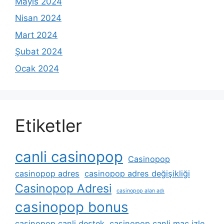
Mayıs 2024
Nisan 2024
Mart 2024
Şubat 2024
Ocak 2024
Etiketler
canli casinopop
Casinopop
casinopop adres
casinopop adres değişikliği
Casinopop Adresi
casinopop alan adı
casinopop bonus
casinopop canli destek
casinopop canli maç izle