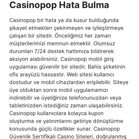
Casinopop Hata Bulma
Casinopop bir hata ya da kusur bulduğunda
şikayet etmekten çekinmeyen ve iyileştirmeye
çalışan bir sitedir. Önceliğimiz her zaman
müşterilerimizi memnun etmektir. Olumsuz
durumları 7/24 destek hattımıza bildirerek
aksiyon alabilirsiniz. Casinopop mobil giriş
uygulaması güvenilir bir sitedir. Bahis şirketinin
ofis arayüzü hassastır. Web sitesi kullanıcı
dostudur ve mobil cihazlardan erişilebilir. Siteye
üye olduktan sonra mobil uygulamamızı
indirebilir ve üyeliğinize telefonunuzdan veya
tabletinizden istediğiniz zaman ulaşabilirsiniz.
Casinopop kullanıcılara kolayca kupon
oluşturma ve yatırımlarını getiriye dönüştürme
konusunda güçlü özellikler sunar. Casinopop
Güvenlik Sertifikalı Casino Siteleri, doğrulanmış