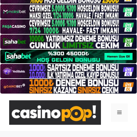
İçeriğe
atla
Menü