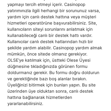
yapmayı tercih etmeyi içerir. Casinopop
yatırımınızla ilgili herhangi bir sorununuz varsa,
yardım için canlı destek hattına veya müşteri
hizmetleri operatörüne başvurabilirsiniz. Site,
kullanıcıların siteyi sorunlarını anlatmak için
kullanabileceği canlı bir destek hattı vardır.
Kullanıcılar canlı destek hatlarından hızlı bir
şekilde yardım alabilir. Casinopop yardım almak
mümkün, önce sitede olmanız gerekiyor.
OLSE’ye katılmak için, üstteki Olese Üyesi
düğmesine tıkladığınızda görünen formu
doldurmanız gerekir. Bu formu doğru doldurun
ve gerektiğinde bazı boş alanlar bırakın.
Üyeliğinizi bitirmek için bunları yapın. Bu site
üzerinden üye olduktan sonra, canlı destek
hattına bağlanarak hizmetlerden
yararlanabilirsiniz.