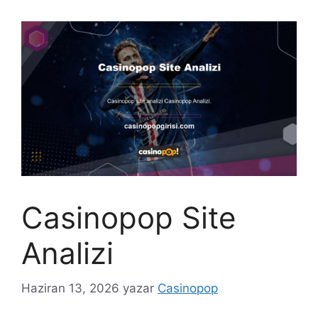
Casinopop Site
Analizi
Haziran 13, 2026
yazar
Casinopop