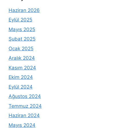
Haziran 2026
Eylül 2025
Mayıs 2025
Şubat 2025
Ocak 2025
Aralık 2024
Kasım 2024
Ekim 2024
Eylül 2024
Ağustos 2024
Temmuz 2024
Haziran 2024
Mayıs 2024