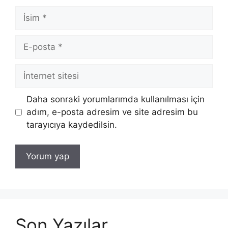
İsim
E-
posta
İnternet
sitesi
Daha sonraki yorumlarımda kullanılması için
adım, e-posta adresim ve site adresim bu
tarayıcıya kaydedilsin.
Son Yazılar