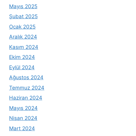
Mayıs 2025
Şubat 2025
Ocak 2025
Aralık 2024
Kasım 2024
Ekim 2024
Eylül 2024
Ağustos 2024
Temmuz 2024
Haziran 2024
Mayıs 2024
Nisan 2024
Mart 2024