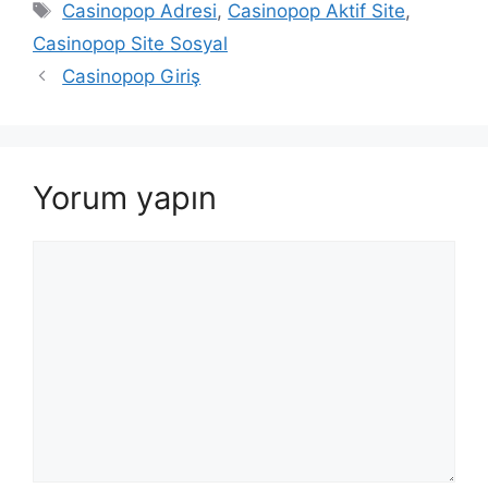
Etiketler
Casinopop Adresi
,
Casinopop Aktif Site
,
Casinopop Site Sosyal
Casinopop Giriş
Yorum yapın
Yorum