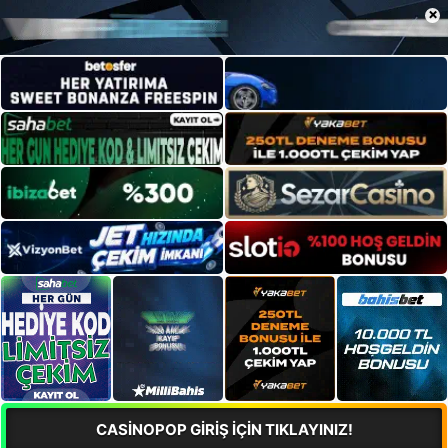
×
CASİNOPOP GİRİŞ İÇİN TIKLAYINIZ!