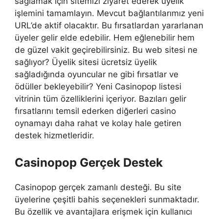
sağlamak için sitemizi ziyaret ederek üyelik
işlemini tamamlayın. Mevcut bağlantılarımız yeni
URL’de aktif olacaktır. Bu fırsatlardan yararlanan
üyeler gelir elde edebilir. Hem eğlenebilir hem
de güzel vakit geçirebilirsiniz. Bu web sitesi ne
sağlıyor? Üyelik sitesi ücretsiz üyelik
sağladığında oyuncular ne gibi fırsatlar ve
ödüller bekleyebilir? Yeni Casinopop listesi
vitrinin tüm özelliklerini içeriyor. Bazıları gelir
fırsatlarını temsil ederken diğerleri casino
oynamayı daha rahat ve kolay hale getiren
destek hizmetleridir.
Casinopop Gerçek Destek
Casinopop gerçek zamanlı desteği. Bu site
üyelerine çeşitli bahis seçenekleri sunmaktadır.
Bu özellik ve avantajlara erişmek için kullanıcı