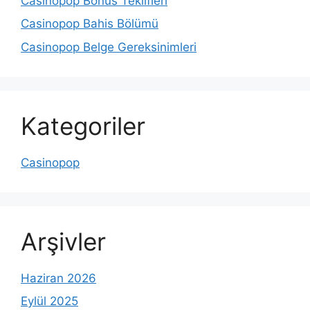
Casinopop Bonus Teklifleri
Casinopop Bahis Bölümü
Casinopop Belge Gereksinimleri
Kategoriler
Casinopop
Arşivler
Haziran 2026
Eylül 2025