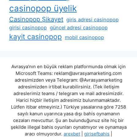
casinopop üyelik
Casinopop Şikayet
giris adresi casinopop
girisi casinopop
güncel adresi casinopop
kayit casinopop
mobil casinopop
Avrasya'nın en büyük reklam platformunda olmak için
Microsoft Teams:
reklam@avrasyamarketing.com
adresimizden veya Telegram: @Avrasyamarketing
adresimizden irtibat kurabilirsiniz. (Tek iletişim
adreslerimiz teams / telegram ve mail adresimizdir.
Harici hiçbir iletişim adresimiz bulunmamaktadır.
Lütfen itibar etmeyiniz.) Türkiye yasalarına göre 7258
sayılı kanun uyarınca yasa dışı bahis oynamanın
cezaları mevcuttur. Şu an bulunduğunuz site hiç bir
şekilde illegal bahis oyunları oynatmıyor ve oynamaya
aracı olmuyordur.
arexbet
|
girisefbahis
|