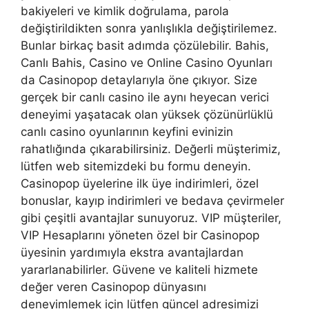
bakiyeleri ve kimlik doğrulama, parola
değiştirildikten sonra yanlışlıkla değiştirilemez.
Bunlar birkaç basit adımda çözülebilir. Bahis,
Canlı Bahis, Casino ve Online Casino Oyunları
da Casinopop detaylarıyla öne çıkıyor. Size
gerçek bir canlı casino ile aynı heyecan verici
deneyimi yaşatacak olan yüksek çözünürlüklü
canlı casino oyunlarının keyfini evinizin
rahatlığında çıkarabilirsiniz. Değerli müşterimiz,
lütfen web sitemizdeki bu formu deneyin.
Casinopop üyelerine ilk üye indirimleri, özel
bonuslar, kayıp indirimleri ve bedava çevirmeler
gibi çeşitli avantajlar sunuyoruz. VIP müşteriler,
VIP Hesaplarını yöneten özel bir Casinopop
üyesinin yardımıyla ekstra avantajlardan
yararlanabilirler. Güvene ve kaliteli hizmete
değer veren Casinopop dünyasını
deneyimlemek için lütfen güncel adresimizi