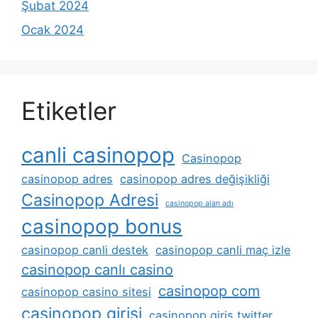
Şubat 2024
Ocak 2024
Etiketler
canli casinopop
Casinopop
casinopop adres
casinopop adres değişikliği
Casinopop Adresi
casinopop alan adı
casinopop bonus
casinopop canli destek
casinopop canli maç izle
casinopop canlı casino
casinopop com
casinopop casino sitesi
casinopop girisi
casinopop giris twitter