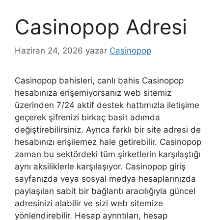
Casinopop Adresi
Haziran 24, 2026
yazar
Casinopop
Casinopop bahisleri, canlı bahis Casinopop
hesabınıza erişemiyorsanız web sitemiz
üzerinden 7/24 aktif destek hattımızla iletişime
geçerek şifrenizi birkaç basit adımda
değiştirebilirsiniz. Ayrıca farklı bir site adresi de
hesabınızı erişilemez hale getirebilir. Casinopop
zaman bu sektördeki tüm şirketlerin karşılaştığı
aynı aksiliklerle karşılaşıyor. Casinopop giriş
sayfanızda veya sosyal medya hesaplarınızda
paylaşılan sabit bir bağlantı aracılığıyla güncel
adresinizi alabilir ve sizi web sitemize
yönlendirebilir. Hesap ayrıntıları, hesap