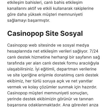
etkileşim bahisleri, canlı bahis etkileşim
kanallarını aktif ve etkili kullanarak rakiplerine
göre daha yüksek müşteri memnuniyeti
sağlamayı başarmıştır.
Casinopop Site Sosyal
Casinopop web sitesinde ve sosyal medya
hesaplarında net etkileşim verileri sağlıyor. 7/24
canlı destek hizmetine herhangi bir sayfanın sağ
tarafında yer alan canlı destek formu aracılığıyla
ulaşabilirsiniz. İyi eğitimli, departman verilerine
ve site içeriğine erişimle donatılmış canlı destek
ekibimiz, her türlü soruya açık ve net yanıtlar
vermek ve kolay çözümler sunmak için hazırdır.
Casinopop müşteri memnuniyeti sonuçları,
yerinde destek ekibimizin görünür ve tanınan
başarısına odaklanmaktadır. Ana görevleri arıza