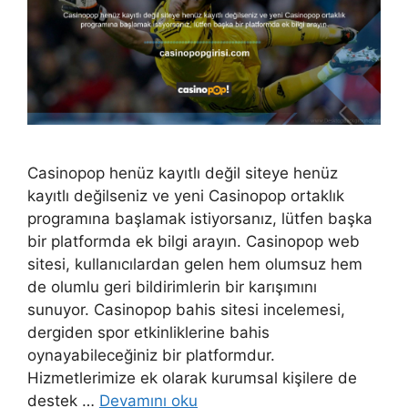
Casinopop henüz kayıtlı değil siteye henüz
kayıtlı değilseniz ve yeni Casinopop ortaklık
programına başlamak istiyorsanız, lütfen başka
bir platformda ek bilgi arayın. Casinopop web
sitesi, kullanıcılardan gelen hem olumsuz hem
de olumlu geri bildirimlerin bir karışımını
sunuyor. Casinopop bahis sitesi incelemesi,
dergiden spor etkinliklerine bahis
oynayabileceğiniz bir platformdur.
Hizmetlerimize ek olarak kurumsal kişilere de
destek …
Devamını oku