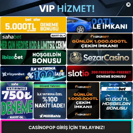
×
CASİNOPOP GİRİŞ İÇİN TIKLAYINIZ!