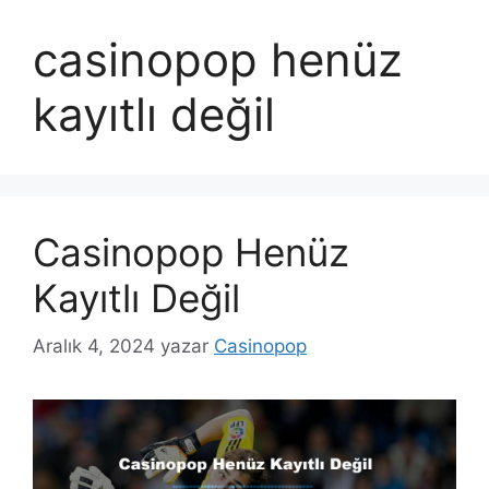
casinopop henüz
kayıtlı değil
Casinopop Henüz
Kayıtlı Değil
Aralık 4, 2024
yazar
Casinopop