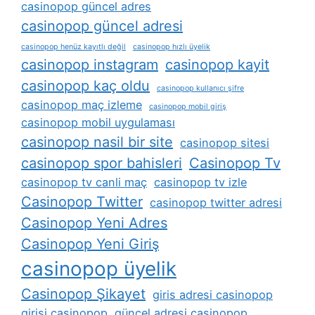
casinopop güncel adres
casinopop güncel adresi
casinopop henüz kayıtlı değil
casinopop hızlı üyelik
casinopop instagram
casinopop kayit
casinopop kaç oldu
casinopop kullanıcı şifre
casinopop maç izleme
casinopop mobil giriş
casinopop mobil uygulaması
casinopop nasil bir site
casinopop sitesi
casinopop spor bahisleri
Casinopop Tv
casinopop tv canli maç
casinopop tv izle
Casinopop Twitter
casinopop twitter adresi
Casinopop Yeni Adres
Casinopop Yeni Giriş
casinopop üyelik
Casinopop Şikayet
giris adresi casinopop
girisi casinopop
güncel adresi casinopop