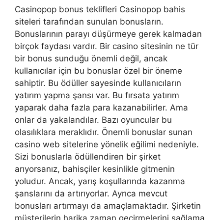
Casinopop bonus teklifleri Casinopop bahis
siteleri tarafından sunulan bonusların.
Bonuslarının parayı düşürmeye gerek kalmadan
birçok faydası vardır. Bir casino sitesinin ne tür
bir bonus sunduğu önemli değil, ancak
kullanıcılar için bu bonuslar özel bir öneme
sahiptir. Bu ödüller sayesinde kullanıcıların
yatırım yapma şansı var. Bu fırsata yatırım
yaparak daha fazla para kazanabilirler. Ama
onlar da yakalandılar. Bazı oyuncular bu
olasılıklara meraklıdır. Önemli bonuslar sunan
casino web sitelerine yönelik eğilimi nedeniyle.
Sizi bonuslarla ödüllendiren bir şirket
arıyorsanız, bahisçiler kesinlikle gitmenin
yoludur. Ancak, yarış koşullarında kazanma
şanslarını da artırıyorlar. Ayrıca mevcut
bonusları artırmayı da amaçlamaktadır. Şirketin
müşterilerin harika zaman geçirmelerini sağlama