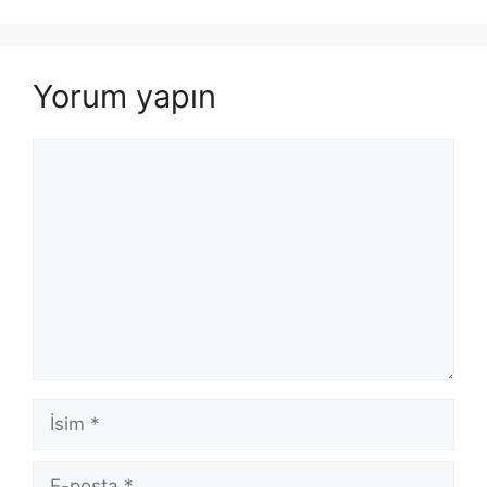
Yorum yapın
Yorum
İsim
E-