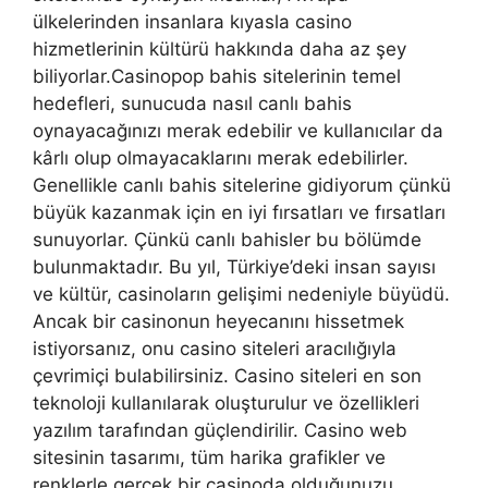
ülkelerinden insanlara kıyasla casino
hizmetlerinin kültürü hakkında daha az şey
biliyorlar.Casinopop bahis sitelerinin temel
hedefleri, sunucuda nasıl canlı bahis
oynayacağınızı merak edebilir ve kullanıcılar da
kârlı olup olmayacaklarını merak edebilirler.
Genellikle canlı bahis sitelerine gidiyorum çünkü
büyük kazanmak için en iyi fırsatları ve fırsatları
sunuyorlar. Çünkü canlı bahisler bu bölümde
bulunmaktadır. Bu yıl, Türkiye’deki insan sayısı
ve kültür, casinoların gelişimi nedeniyle büyüdü.
Ancak bir casinonun heyecanını hissetmek
istiyorsanız, onu casino siteleri aracılığıyla
çevrimiçi bulabilirsiniz. Casino siteleri en son
teknoloji kullanılarak oluşturulur ve özellikleri
yazılım tarafından güçlendirilir. Casino web
sitesinin tasarımı, tüm harika grafikler ve
renklerle gerçek bir casinoda olduğunuzu