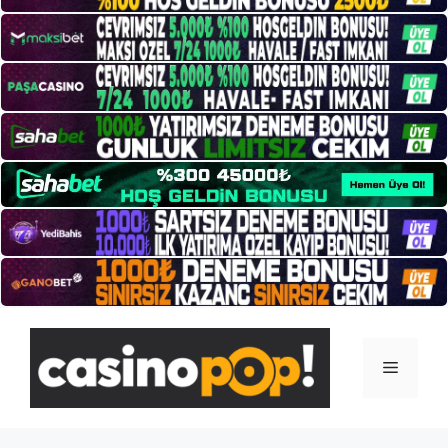
İçeriğe
atla
Menü