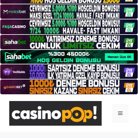
İçeriğe
atla
Menü