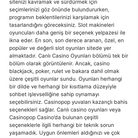
sitenizi kavramak ve sürdürmek için
seçimlerinizi göz önünde bulundururken,
programın beklentilerinizi karşılamak için
tasarlandığını göreceksiniz. Slot makineleri
oyuncuları daha geniş bir seçenek yelpazesi ile
ikna eder. En son, son derece aranan, özel, en
popüler ve değerli slot oyunları sitede yer
almaktadır. Canlı Casino Oyunları bölümü tek bir
bölüm olarak görüntülenir. Ancak, casino
blackjack, poker, rulet ve bakara dahil olmak
üzere çeşitli oyunlar sundu. Oyunları herhangi
bir dilde ve herhangi bir kısıtlama düzeyiyle
sohbet işlevselliğine sahip oynamayı
seçebilirsiniz. Casinopop yuvaları kazançlı bahis
seçenekleri sağlar. Canlı casino oyunları veya
Casinopop Casino’da bulunan çeşitli
seçeneklerle ilgili herhangi bir teknik sorun
yaşamadık. Uygun önlemleri aldığınızı ve çok