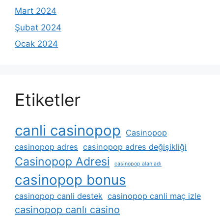
Mart 2024
Şubat 2024
Ocak 2024
Etiketler
canli casinopop
Casinopop
casinopop adres
casinopop adres değişikliği
Casinopop Adresi
casinopop alan adı
casinopop bonus
casinopop canli destek
casinopop canli maç izle
casinopop canlı casino