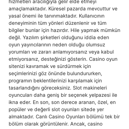
hizmetleri aracılığıyla gelir elde etmeyi
amaçlamaktadır. Küresel pazarda mevcuttur ve
yasal önemi ile tanınmaktadır. Kullanıcının
deneyiminin tüm yönleri düzenlenir ve tüm
bilgiler bunlar için hazırdır. Hile yapmak mümkün
değil. Yazılım şirketleri olduğunu iddia eden
oyun yayıncılarının neden olduğu olumsuz
yorumları ve zararı anlamıyorsanız veya kabul
etmiyorsanız, desteğinizi gösterin. Casino oyun
sitenizi kavramak ve sürdürmek için
seçimlerinizi göz önünde bulundururken,
programın beklentilerinizi karşılamak için
tasarlandığını göreceksiniz. Slot makineleri
oyuncuları daha geniş bir seçenek yelpazesi ile
ikna eder. En son, son derece aranan, özel, en
popüler ve değerli slot oyunları sitede yer
almaktadır. Canlı Casino Oyunları bölümü tek bir
bölüm olarak görüntülenir. Ancak, casino