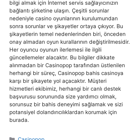
bilgi almak için İnternet servis sağlayıcınızın
bağlantı şirketine ulaşın. Çeşitli sorunlar
nedeniyle casino oyunlarının kurulumundan
sonra sorunlar ve şikayetler ortaya çıkıyor. Bu
şikayetlerin temel nedenlerinden biri, önceden
onay almadan oyun kurallarının değiştirilmesidir.
Her oyuncu oyunun ilerlemesi ile ilgili
güncellemeler alacaktır. Bu bilgiler dikkate
alınmadan bir Casinopop tarafından üstlenilen
herhangi bir süreç, Casinopop bahis casinoya
karşı bir şikayete yol açacaktır. Müşteri
hizmetleri ekibimiz, herhangi bir canlı destek
başvurusu sorununda size yardımcı olmak,
sorunsuz bir bahis deneyimi sağlamak ve sizi
potansiyel dolandırıcılıklardan korumak için
burada.
Kategoriler
Casinopop