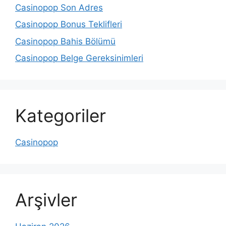
Casinopop Son Adres
Casinopop Bonus Teklifleri
Casinopop Bahis Bölümü
Casinopop Belge Gereksinimleri
Kategoriler
Casinopop
Arşivler