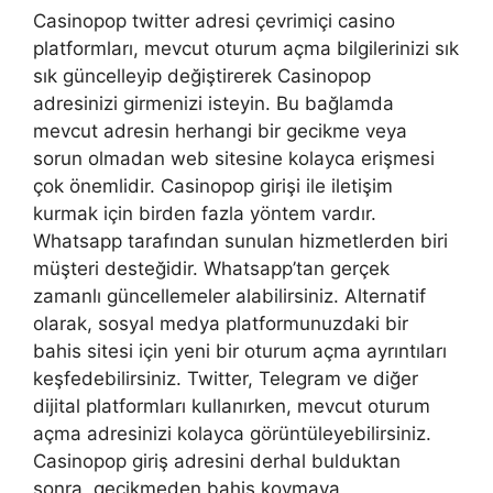
Casinopop twitter adresi çevrimiçi casino
platformları, mevcut oturum açma bilgilerinizi sık
sık güncelleyip değiştirerek Casinopop
adresinizi girmenizi isteyin. Bu bağlamda
mevcut adresin herhangi bir gecikme veya
sorun olmadan web sitesine kolayca erişmesi
çok önemlidir. Casinopop girişi ile iletişim
kurmak için birden fazla yöntem vardır.
Whatsapp tarafından sunulan hizmetlerden biri
müşteri desteğidir. Whatsapp’tan gerçek
zamanlı güncellemeler alabilirsiniz. Alternatif
olarak, sosyal medya platformunuzdaki bir
bahis sitesi için yeni bir oturum açma ayrıntıları
keşfedebilirsiniz. Twitter, Telegram ve diğer
dijital platformları kullanırken, mevcut oturum
açma adresinizi kolayca görüntüleyebilirsiniz.
Casinopop giriş adresini derhal bulduktan
sonra, gecikmeden bahis koymaya