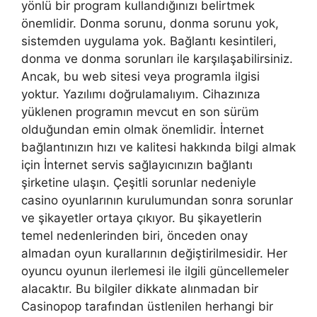
yönlü bir program kullandığınızı belirtmek
önemlidir. Donma sorunu, donma sorunu yok,
sistemden uygulama yok. Bağlantı kesintileri,
donma ve donma sorunları ile karşılaşabilirsiniz.
Ancak, bu web sitesi veya programla ilgisi
yoktur. Yazılımı doğrulamalıyım. Cihazınıza
yüklenen programın mevcut en son sürüm
olduğundan emin olmak önemlidir. İnternet
bağlantınızın hızı ve kalitesi hakkında bilgi almak
için İnternet servis sağlayıcınızın bağlantı
şirketine ulaşın. Çeşitli sorunlar nedeniyle
casino oyunlarının kurulumundan sonra sorunlar
ve şikayetler ortaya çıkıyor. Bu şikayetlerin
temel nedenlerinden biri, önceden onay
almadan oyun kurallarının değiştirilmesidir. Her
oyuncu oyunun ilerlemesi ile ilgili güncellemeler
alacaktır. Bu bilgiler dikkate alınmadan bir
Casinopop tarafından üstlenilen herhangi bir