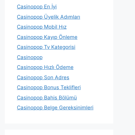
Casinopop En İyi
Casinopop Üyelik Adımları
Casinopop Mobil Hız
Casinopop Kayıp Önleme
Casinopop Tv Kategorisi
Casinopop
Casinopop Hızlı Ödeme
Casinopop Son Adres
Casinopop Bonus Teklifleri
Casinopop Bahis Bölümü
Casinopop Belge Gereksinimleri