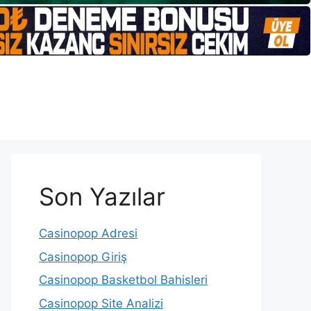
Son Yazılar
Casinopop Adresi
Casinopop Giriş
Casinopop Basketbol Bahisleri
Casinopop Site Analizi