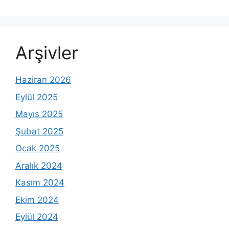
Arşivler
Haziran 2026
Eylül 2025
Mayıs 2025
Şubat 2025
Ocak 2025
Aralık 2024
Kasım 2024
Ekim 2024
Eylül 2024