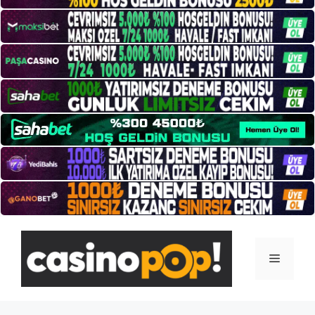
İçeriğe
atla
Menü