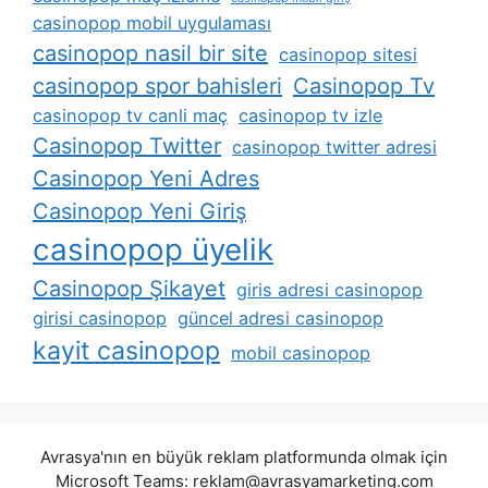
casinopop mobil uygulaması
casinopop nasil bir site
casinopop sitesi
casinopop spor bahisleri
Casinopop Tv
casinopop tv canli maç
casinopop tv izle
Casinopop Twitter
casinopop twitter adresi
Casinopop Yeni Adres
Casinopop Yeni Giriş
casinopop üyelik
Casinopop Şikayet
giris adresi casinopop
girisi casinopop
güncel adresi casinopop
kayit casinopop
mobil casinopop
Avrasya'nın en büyük reklam platformunda olmak için
Microsoft Teams:
reklam@avrasyamarketing.com