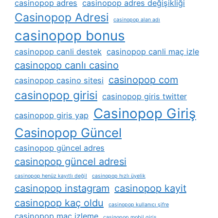
casinopop adres
casinopop adres değişikliği
Casinopop Adresi
casinopop alan adı
casinopop bonus
casinopop canli destek
casinopop canli maç izle
casinopop canlı casino
casinopop com
casinopop casino sitesi
casinopop girisi
casinopop giris twitter
Casinopop Giriş
casinopop giris yap
Casinopop Güncel
casinopop güncel adres
casinopop güncel adresi
casinopop henüz kayıtlı değil
casinopop hızlı üyelik
casinopop instagram
casinopop kayit
casinopop kaç oldu
casinopop kullanıcı şifre
casinopop maç izleme
casinopop mobil giriş