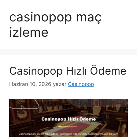
casinopop maç
izleme
Casinopop Hızlı Ödeme
Haziran 10, 2026
yazar
Casinopop