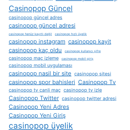
Casinopop Güncel
casinopop güncel adres
casinopop güncel adresi
casinopop henüz kayıtlı değil
casinopop hızlı üyelik
casinopop instagram
casinopop kayit
casinopop kaç oldu
casinopop kullanıcı şifre
casinopop maç izleme
casinopop mobil giriş
casinopop mobil uygulaması
casinopop nasil bir site
casinopop sitesi
casinopop spor bahisleri
Casinopop Tv
casinopop tv canli maç
casinopop tv izle
Casinopop Twitter
casinopop twitter adresi
Casinopop Yeni Adres
Casinopop Yeni Giriş
casinopop üyelik