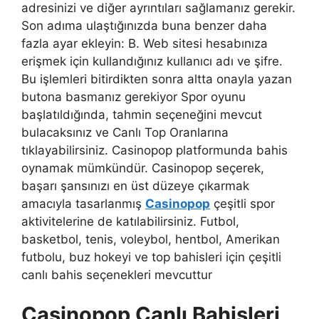
adresinizi ve diğer ayrıntıları sağlamanız gerekir.
Son adıma ulaştığınızda buna benzer daha
fazla ayar ekleyin: B. Web sitesi hesabınıza
erişmek için kullandığınız kullanıcı adı ve şifre.
Bu işlemleri bitirdikten sonra altta onayla yazan
butona basmanız gerekiyor Spor oyunu
başlatıldığında, tahmin seçeneğini mevcut
bulacaksınız ve Canlı Top Oranlarına
tıklayabilirsiniz. Casinopop platformunda bahis
oynamak mümkündür. Casinopop seçerek,
başarı şansınızı en üst düzeye çıkarmak
amacıyla tasarlanmış
Casinopop
çeşitli spor
aktivitelerine de katılabilirsiniz. Futbol, ​​
basketbol, ​​tenis, voleybol, hentbol, ​​Amerikan
futbolu, buz hokeyi ve top bahisleri için çeşitli
canlı bahis seçenekleri mevcuttur
Casinopop Canlı Bahisleri