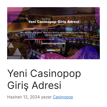
Yeni Casinopop
Giriş Adresi
Haziran 12, 2024
yazar
Casinopop