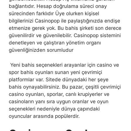
bağlantıdır. Hesap doğrulama süreci onay
sürecinden farklıdır Üye olurken kişisel
bilgilerinizi Casinopop ile paylaştığınızda endişe
etmenize gerek yok. Bu bahis şirketi son derece
güvenilirdir ve güvenilebilir. Casinopop sistemini
denetleyen ve çalıştıran yönetim organı
güvenliğinizden sorumludur
Yeni bahis seçenekleri arayanlar için casino ve
spor bahis oyunları sunan yeni çevrimiçi
platformlar var. Sitede dünyadaki her şeye
bahis oynayabilirsiniz. Bu pazar, çeşitli çevrimiçi
casino oyunları, sporlar, canlı krupiyerler ve
casinoların yanı sıra uygun oranlar ve oyun
seçenekleri nedeniyle dünya çapındaki
oyuncular arasında popülerdir.