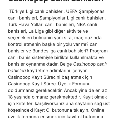
Türkiye Ligi canlı bahisleri, UEFA Şampiyonası
canlı bahisleri, Şampiyonlar Ligi canlı bahisleri,
Türk Hava Yolları canlı bahisleri, NBA canlı
bahisleri, La Liga gibi diğer aktivite ve
seçenekleri bulmanın yanı sıra, maç bazında
kontrol etmenin başka bir yolu var mı? canlı
bahisler ve Bundesliga canlı bahisleri? Program
canlı bahis sistemiyle birlikte kullanılmakta ve
bahisler oynanmaktadır. Belge
Casinopop canlı
bahisleri
kaydetme adımlarını içeriyor.
Casinopop Kayıt Sürecini başlatmak için
Casinopop Kayıt Süreci Üyelik Formunu
doldurmanız gerekecektir. Ancak yine de en az
18 yaşında olmanız gerekmektedir. Kayıt olmak
için kriterleri karşılıyorsanız ana sayfanın sağ üst
köşesindeki Kayıt Ol butonuna tıklayın. Online
üyelik formuna erişmek için kayıt ol butonuna