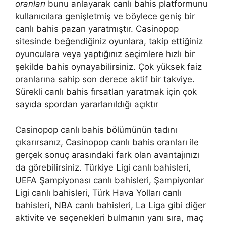
oranları
bunu anlayarak canlı bahis platformunu
kullanıcılara genişletmiş ve böylece geniş bir
canlı bahis pazarı yaratmıştır. Casinopop
sitesinde beğendiğiniz oyunlara, takip ettiğiniz
oyunculara veya yaptığınız seçimlere hızlı bir
şekilde bahis oynayabilirsiniz. Çok yüksek faiz
oranlarına sahip son derece aktif bir takviye.
Sürekli canlı bahis fırsatları yaratmak için çok
sayıda spordan yararlanıldığı açıktır
Casinopop canlı bahis bölümünün tadını
çıkarırsanız, Casinopop canlı bahis oranları ile
gerçek sonuç arasındaki fark olan avantajınızı
da görebilirsiniz. Türkiye Ligi canlı bahisleri,
UEFA Şampiyonası canlı bahisleri, Şampiyonlar
Ligi canlı bahisleri, Türk Hava Yolları canlı
bahisleri, NBA canlı bahisleri, La Liga gibi diğer
aktivite ve seçenekleri bulmanın yanı sıra, maç