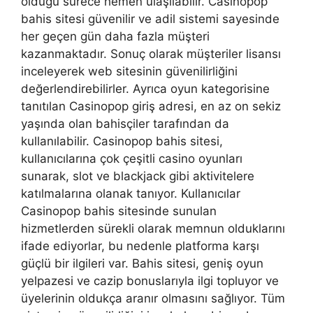
olduğu sürece hemen ulaşılabilir. Casinopop
bahis sitesi güvenilir ve adil sistemi sayesinde
her geçen gün daha fazla müşteri
kazanmaktadır. Sonuç olarak müşteriler lisansı
inceleyerek web sitesinin güvenilirliğini
değerlendirebilirler. Ayrıca oyun kategorisine
tanıtılan Casinopop giriş adresi, en az on sekiz
yaşında olan bahisçiler tarafından da
kullanılabilir. Casinopop bahis sitesi,
kullanıcılarına çok çeşitli casino oyunları
sunarak, slot ve blackjack gibi aktivitelere
katılmalarına olanak tanıyor. Kullanıcılar
Casinopop bahis sitesinde sunulan
hizmetlerden sürekli olarak memnun olduklarını
ifade ediyorlar, bu nedenle platforma karşı
güçlü bir ilgileri var. Bahis sitesi, geniş oyun
yelpazesi ve cazip bonuslarıyla ilgi topluyor ve
üyelerinin oldukça aranır olmasını sağlıyor. Tüm