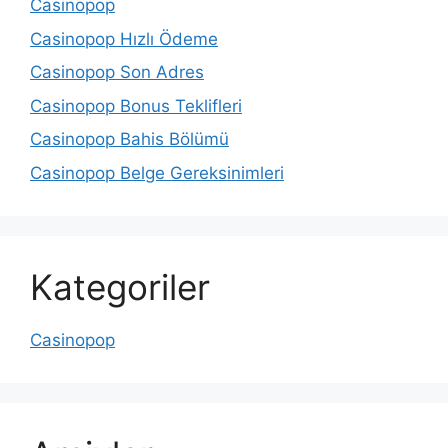
Casinopop
Casinopop Hızlı Ödeme
Casinopop Son Adres
Casinopop Bonus Teklifleri
Casinopop Bahis Bölümü
Casinopop Belge Gereksinimleri
Kategoriler
Casinopop