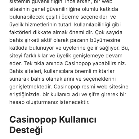
sistemin güvenilirliğini incelerken, bir web
sitesinin genel güvenilirliğine olumlu katkıda
bulunabilecek çeşitli ödeme seçenekleri ve
üyelik hizmetlerinin tutarlı kullanılabilirliği gibi
faktörleri dikkate almak önemlidir. Çok sayıda
bahis şirketi aktif olarak pazarın büyümesine
katkıda bulunuyor ve üyelerine gelir sağlıyor. Bu,
siteyi farklı kılar ve üyelik genişlemeye devam
eder. Tek tıkla anında Casinopop yapabilirsiniz.
Bahis siteleri, kullanıcılara önemli miktarlar
sunarak bahis olanaklarını ve seçeneklerini
genişletmektedir. Casinopop resmi web sitesine
eriştiğinizde, bir kullanıcı adı ve şifre girerek bir
hesap oluşturmanız istenecektir.
Casinopop Kullanıcı
Desteği