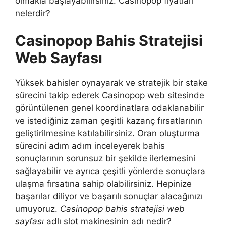
olmakla başlayabilirsiniz. Casinopop fiyatları
nelerdir?
Casinopop Bahis Stratejisi
Web Sayfası
Yüksek bahisler oynayarak ve stratejik bir stake
sürecini takip ederek Casinopop web sitesinde
görüntülenen genel koordinatlara odaklanabilir
ve istediğiniz zaman çeşitli kazanç fırsatlarının
geliştirilmesine katılabilirsiniz. Oran oluşturma
sürecini adım adım inceleyerek bahis
sonuçlarının sorunsuz bir şekilde ilerlemesini
sağlayabilir ve ayrıca çeşitli yönlerde sonuçlara
ulaşma fırsatına sahip olabilirsiniz. Hepinize
başarılar diliyor ve başarılı sonuçlar alacağınızı
umuyoruz.
Casinopop bahis stratejisi web
sayfası
adlı slot makinesinin adı nedir?