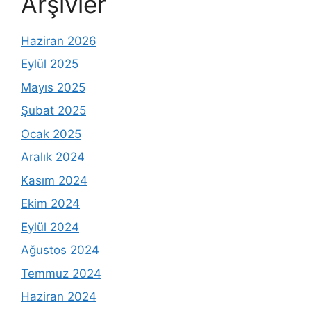
Arşivler
Haziran 2026
Eylül 2025
Mayıs 2025
Şubat 2025
Ocak 2025
Aralık 2024
Kasım 2024
Ekim 2024
Eylül 2024
Ağustos 2024
Temmuz 2024
Haziran 2024