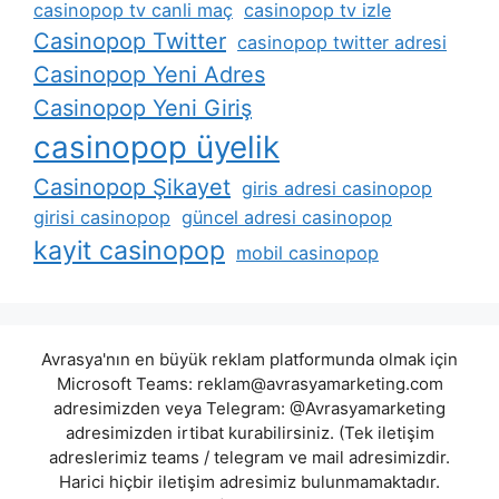
casinopop tv canli maç
casinopop tv izle
Casinopop Twitter
casinopop twitter adresi
Casinopop Yeni Adres
Casinopop Yeni Giriş
casinopop üyelik
Casinopop Şikayet
giris adresi casinopop
girisi casinopop
güncel adresi casinopop
kayit casinopop
mobil casinopop
Avrasya'nın en büyük reklam platformunda olmak için
Microsoft Teams:
reklam@avrasyamarketing.com
adresimizden veya Telegram: @Avrasyamarketing
adresimizden irtibat kurabilirsiniz. (Tek iletişim
adreslerimiz teams / telegram ve mail adresimizdir.
Harici hiçbir iletişim adresimiz bulunmamaktadır.