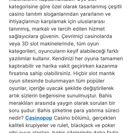
kategorisine göre özel olarak tasarlanmış çeşitli
casino tanıtım sloganlarından yararlanın ve
ihtiyaçlarınızı karşılamak için uluslararası
tanınmış, markalı ve tercih edilen hizmet
sağlayıcılara güvenin. Çevrimiçi casinolarda
veya 3D slot makinelerinde, tüm oyun
kategorileri, oyuncuların keyif alabileceği farklı
yazılımlar kullanır. Kendinizi her oyuna tamamen
kaptırabilir ve harika vakit geçirirken kazanma
fırsatına sahip olabilirsiniz. Hiçbir slot mantık
oyun sitesinde bulunmayan tüm popüler
oyunlar, içeriğe uyacak şekilde değiştirilerek
artık sizlerin beğenisine sunulmuştur. Bahis
meraklıları arasında yaygın olarak sorulan bir
soru şudur: Bahis şirketine para yatırma süreci
nedir?
Casinopop
Casino bölümü, gerçekten
kaliteli krupiyeler ve rulet, blackjack ve poker
gibi oyun alanları, bahis sitelerinde daha fazla