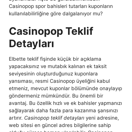
Casinopop spor bahisleri tutarları kuponların
kullanılabilirliğine göre dalgalanıyor mu?
Casinopop Teklif
Detayları
Elbette teklif fişinde küçük bir açıklama
yapacaksınız ve mutabık kalınan ek taksit
seviyesinin oluşturduğunuz kuponlara
yansıması, resmi Casinopop üyeliğini kabul
etmeniz, mevcut kuponlar bölümünde onaylayıp
göndermeniz mümkündür. Bu önemli bir
avantaj. Bu özellik hızlı ve ek bahisler yapmanızı
sağlayarak daha fazla para kazanma şansınızı
artırır.
Casinopop teklif detayları
yeni adresine,
web sitesi en güncel adres bilgilerine sahip