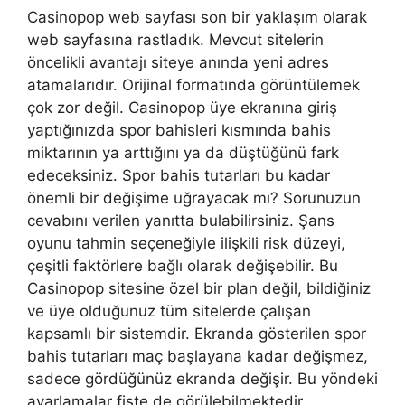
Casinopop web sayfası son bir yaklaşım olarak
web sayfasına rastladık. Mevcut sitelerin
öncelikli avantajı siteye anında yeni adres
atamalarıdır. Orijinal formatında görüntülemek
çok zor değil. Casinopop üye ekranına giriş
yaptığınızda spor bahisleri kısmında bahis
miktarının ya arttığını ya da düştüğünü fark
edeceksiniz. Spor bahis tutarları bu kadar
önemli bir değişime uğrayacak mı? Sorunuzun
cevabını verilen yanıtta bulabilirsiniz. Şans
oyunu tahmin seçeneğiyle ilişkili risk düzeyi,
çeşitli faktörlere bağlı olarak değişebilir. Bu
Casinopop sitesine özel bir plan değil, bildiğiniz
ve üye olduğunuz tüm sitelerde çalışan
kapsamlı bir sistemdir. Ekranda gösterilen spor
bahis tutarları maç başlayana kadar değişmez,
sadece gördüğünüz ekranda değişir. Bu yöndeki
ayarlamalar fişte de görülebilmektedir.