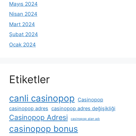
Mayıs 2024
Nisan 2024
Mart 2024
Şubat 2024
Ocak 2024
Etiketler
canli casinopop
Casinopop
casinopop adres
casinopop adres değişikliği
Casinopop Adresi
casinopop alan adı
casinopop bonus