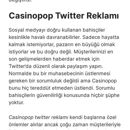
Casinopop Twitter Reklamı
Sosyal medyayı doğru kullanan bahisçiler
kesinlikle havalı davranabilirler. Sadece hayatta
kalmak istemiyorlar, pazarın en büyüğü olmak
istiyorlar ve bu doğru değil. Müşterilerinizi en
son gelişmelerden haberdar etmek için
Twitter’da düzenli olarak paylaşım yapın.
Normalde bu bir muhasebecinin üstlenmesi
gereken bir sorumluluk değildi ama Casinopop
bunu hiç tereddüt etmeden üstlendi. Sorumlu
bahisçilerin güvenilirliği konusunda hiçbir şüphe
yoktur.
Casinopop twitter reklamı
kendi başlarına özel
önlemler alırlar ancak çoğu zaman müşterileriyle