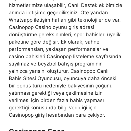
hizmetlerimize ulaşabilir, Canlı Destek ekibimizle
anında iletişime geçebilirsiniz. Öte yandan
Whatsapp iletişim hatları gibi teknolojiler de var.
Casinopop Casino oyunu giriş adresi
dönüştürme gereksinimleri, spor bahisleri üyelik
paketine göre değişir. Ek olarak, sahne
performansları, yaklaşan performanslar ve
casino bahisleri Casinopop listeleme sayfasında
sayılmaz ve beyzbol bahşiş programının
yalnızca yarısını oluşturur. Casinopop Canlı
Bahis Sitesi Oyuncusu, oyuncuya daha önceki
bir bonus turu nedeniyle bakiyesinin çoğunu
yatırması gerektiği veya çekilmesine izin
verilmesi için birden fazla bahis yapması
gerektiği konusunda bilgi verildiği için
Casinopop giriş hesabından para çekiyor.