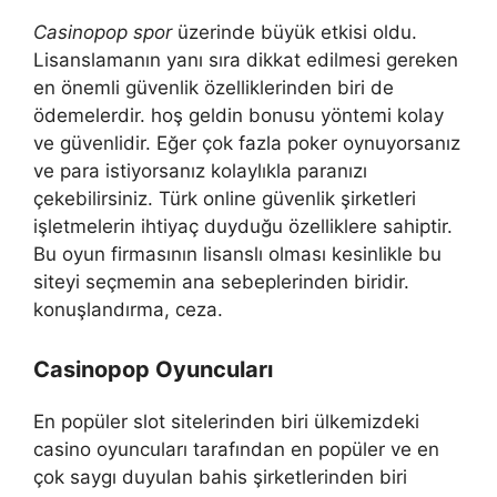
Casinopop spor
üzerinde büyük etkisi oldu.
Lisanslamanın yanı sıra dikkat edilmesi gereken
en önemli güvenlik özelliklerinden biri de
ödemelerdir. hoş geldin bonusu yöntemi kolay
ve güvenlidir. Eğer çok fazla poker oynuyorsanız
ve para istiyorsanız kolaylıkla paranızı
çekebilirsiniz. Türk online güvenlik şirketleri
işletmelerin ihtiyaç duyduğu özelliklere sahiptir.
Bu oyun firmasının lisanslı olması kesinlikle bu
siteyi seçmemin ana sebeplerinden biridir.
konuşlandırma, ceza.
Casinopop Oyuncuları
En popüler slot sitelerinden biri ülkemizdeki
casino oyuncuları tarafından en popüler ve en
çok saygı duyulan bahis şirketlerinden biri