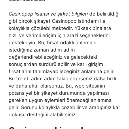
Casinopop lisansı ve şirket bilgileri
de belirtildiği
gibi birçok şikayet Casinopop istihdamı ile
kolaylıkla çözülebilmektedir. Yüksek binalara
hızlı ve verimli erişim için arazi seçeneklerini
destekleyin. Bu, fırsat odaklı önlemleri
istediğiniz zaman adım adım
değerlendirebileceğiniz ve gelecekteki
sonuçlardan sürdürülebilir ve karlı girişim
fırsatlarını tanımlayabileceğiniz anlamına gelir.
Bu trendi adım adım takip ederseniz daha hızlı
ve daha aktif olursunuz. Bu, web sitesinin
potansiyel bir şikayet durumunda yapılması
gereken uygun eylemleri önereceği anlamına
gelir. Sorunu kolaylıkla çözebilir ve aradığınız kar
dokusu desteğini alabilirsiniz.