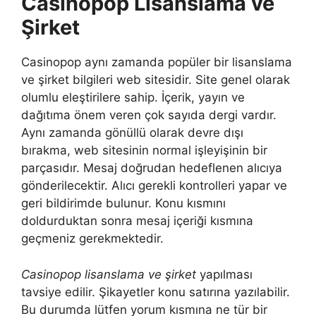
Casinopop Lisanslama ve
Şirket
Casinopop aynı zamanda popüler bir lisanslama
ve şirket bilgileri web sitesidir. Site genel olarak
olumlu eleştirilere sahip. İçerik, yayın ve
dağıtıma önem veren çok sayıda dergi vardır.
Aynı zamanda gönüllü olarak devre dışı
bırakma, web sitesinin normal işleyişinin bir
parçasıdır. Mesaj doğrudan hedeflenen alıcıya
gönderilecektir. Alıcı gerekli kontrolleri yapar ve
geri bildirimde bulunur. Konu kısmını
doldurduktan sonra mesaj içeriği kısmına
geçmeniz gerekmektedir.
Casinopop lisanslama ve şirket
yapılması
tavsiye edilir. Şikayetler konu satırına yazılabilir.
Bu durumda lütfen yorum kısmına ne tür bir