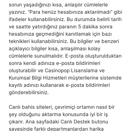
sorun yaşadığınızı kısa, anlaşılır cümlelerle
yazınız. “Para henüz hesabınıza aktarılmadı” gibi
ifadeler kullanabilirsiniz. Bu durumda belirli tarih
ve saatte yatırdığınız paranın 5 dakika sonra
hesabınıza geçmediğini kanıtlamak için bazı
teknikleri kullanabilirsiniz. Bu bilgiler ve benzeri
açıklayıcı bilgiler kısa, anlaşılması kolay
cümlelerle sunulmalıdır. E-posta oluşturulduktan
sonra kendi adınıza e-posta bildirimleri
oluşturabilir ve Casinopop Lisanslama ve
Kurumsal Bilgi Hizmetleri müşterilerine sistemde
kayıtlı adınızı kullanarak e-posta bildirimleri
gönderebilirsiniz.
Canlı bahis siteleri, çevrimiçi ortamın nasıl bir
şey olduğunu aktarma konusunda iyi bir iş
çıkarır. Ana sayfadaki Canlı Destek butonu
sayesinde farklı departmanlardan harika