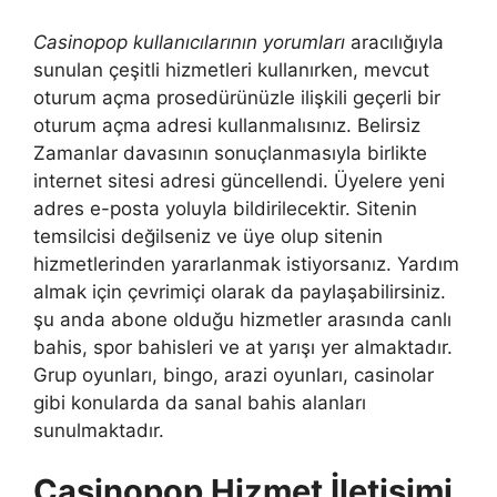
Casinopop kullanıcılarının yorumları
aracılığıyla
sunulan çeşitli hizmetleri kullanırken, mevcut
oturum açma prosedürünüzle ilişkili geçerli bir
oturum açma adresi kullanmalısınız. Belirsiz
Zamanlar davasının sonuçlanmasıyla birlikte
internet sitesi adresi güncellendi. Üyelere yeni
adres e-posta yoluyla bildirilecektir. Sitenin
temsilcisi değilseniz ve üye olup sitenin
hizmetlerinden yararlanmak istiyorsanız. Yardım
almak için çevrimiçi olarak da paylaşabilirsiniz.
şu anda abone olduğu hizmetler arasında canlı
bahis, spor bahisleri ve at yarışı yer almaktadır.
Grup oyunları, bingo, arazi oyunları, casinolar
gibi konularda da sanal bahis alanları
sunulmaktadır.
Casinopop Hizmet İletişimi