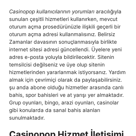
Casinopop kullanıcılarının yorumları
aracılığıyla
sunulan çeşitli hizmetleri kullanırken, mevcut
oturum açma prosedürünüzle ilişkili geçerli bir
oturum açma adresi kullanmalısınız. Belirsiz
Zamanlar davasının sonuçlanmasıyla birlikte
internet sitesi adresi güncellendi. Üyelere yeni
adres e-posta yoluyla bildirilecektir. Sitenin
temsilcisi değilseniz ve üye olup sitenin
hizmetlerinden yararlanmak istiyorsanız. Yardım
almak için çevrimiçi olarak da paylaşabilirsiniz.
şu anda abone olduğu hizmetler arasında canlı
bahis, spor bahisleri ve at yarışı yer almaktadır.
Grup oyunları, bingo, arazi oyunları, casinolar
gibi konularda da sanal bahis alanları
sunulmaktadır.
Casinopop Hizmet İletişimi