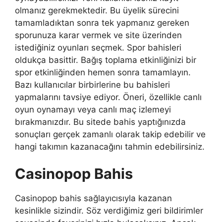
olmanız gerekmektedir. Bu üyelik sürecini
tamamladıktan sonra tek yapmanız gereken
sporunuza karar vermek ve site üzerinden
istediğiniz oyunları seçmek. Spor bahisleri
oldukça basittir. Bağış toplama etkinliğinizi bir
spor etkinliğinden hemen sonra tamamlayın.
Bazı kullanıcılar birbirlerine bu bahisleri
yapmalarını tavsiye ediyor. Öneri, özellikle canlı
oyun oynamayı veya canlı maç izlemeyi
bırakmanızdır. Bu sitede bahis yaptığınızda
sonuçları gerçek zamanlı olarak takip edebilir ve
hangi takımın kazanacağını tahmin edebilirsiniz.
Casinopop Bahis
Casinopop bahis sağlayıcısıyla kazanan
kesinlikle sizindir. Söz verdiğimiz geri bildirimler