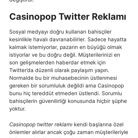
Casinopop Twitter Reklamı
Sosyal medyayı doğru kullanan bahisçiler
kesinlikle havalı davranabilirler. Sadece hayatta
kalmak istemiyorlar, pazarın en büyüğü olmak
istiyorlar ve bu doğru değil. Müşterilerinizi en
son gelişmelerden haberdar etmek için
Twitter’da düzenli olarak paylaşım yapın.
Normalde bu bir muhasebecinin üstlenmesi
gereken bir sorumluluk değildi ama Casinopop
bunu hiç tereddüt etmeden üstlendi. Sorumlu
bahisçilerin güvenilirliği konusunda hiçbir şüphe
yoktur.
Casinopop twitter reklamı
kendi başlarına özel
önlemler alırlar ancak çoğu zaman müşterileriyle