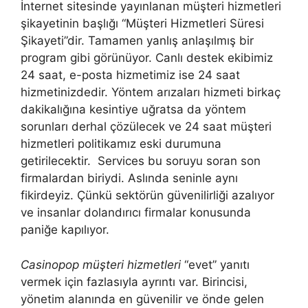
İnternet sitesinde yayınlanan müşteri hizmetleri
şikayetinin başlığı “Müşteri Hizmetleri Süresi
Şikayeti”dir. Tamamen yanlış anlaşılmış bir
program gibi görünüyor. Canlı destek ekibimiz
24 saat, e-posta hizmetimiz ise 24 saat
hizmetinizdedir. Yöntem arızaları hizmeti birkaç
dakikalığına kesintiye uğratsa da yöntem
sorunları derhal çözülecek ve 24 saat müşteri
hizmetleri politikamız eski durumuna
getirilecektir. Services bu soruyu soran son
firmalardan biriydi. Aslında seninle aynı
fikirdeyiz. Çünkü sektörün güvenilirliği azalıyor
ve insanlar dolandırıcı firmalar konusunda
paniğe kapılıyor.
Casinopop müşteri hizmetleri
“evet” yanıtı
vermek için fazlasıyla ayrıntı var. Birincisi,
yönetim alanında en güvenilir ve önde gelen