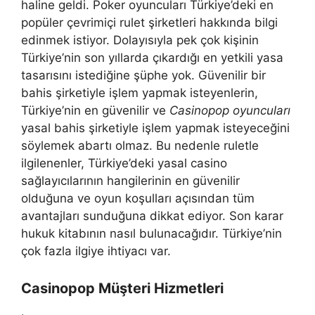
haline geldi. Poker oyuncuları Türkiye’deki en
popüler çevrimiçi rulet şirketleri hakkında bilgi
edinmek istiyor. Dolayısıyla pek çok kişinin
Türkiye’nin son yıllarda çıkardığı en yetkili yasa
tasarısını istediğine şüphe yok. Güvenilir bir
bahis şirketiyle işlem yapmak isteyenlerin,
Türkiye’nin en güvenilir ve
Casinopop oyuncuları
yasal bahis şirketiyle işlem yapmak isteyeceğini
söylemek abartı olmaz. Bu nedenle ruletle
ilgilenenler, Türkiye’deki yasal casino
sağlayıcılarının hangilerinin en güvenilir
olduğuna ve oyun koşulları açısından tüm
avantajları sunduğuna dikkat ediyor. Son karar
hukuk kitabının nasıl bulunacağıdır. Türkiye’nin
çok fazla ilgiye ihtiyacı var.
Casinopop Müşteri Hizmetleri