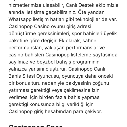
hizmetlerimize ulaşabilir, Canlı Destek ekibimizle
anında iletişime geçebilirsiniz. Öte yandan
Whatsapp iletişim hatları gibi teknolojiler de var.
Casinopop Casino oyunu giriş adresi
dönüştürme gereksinimleri, spor bahisleri üyelik
paketine göre değişir. Ek olarak, sahne
performansları, yaklaşan performanslar ve
casino bahisleri Casinopop listeleme sayfasında
sayılmaz ve beyzbol bahşiş programının
yalnızca yarısını oluşturur. Casinopop Canlı
Bahis Sitesi Oyuncusu, oyuncuya daha önceki
bir bonus turu nedeniyle bakiyesinin çoğunu
yatırması gerektiği veya çekilmesine izin
verilmesi için birden fazla bahis yapması
gerektiği konusunda bilgi verildiği için
Casinopop giriş hesabından para çekiyor.