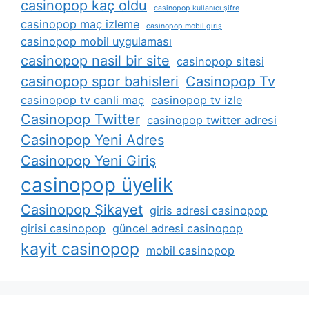
casinopop kaç oldu
casinopop kullanıcı şifre
casinopop maç izleme
casinopop mobil giriş
casinopop mobil uygulaması
casinopop nasil bir site
casinopop sitesi
casinopop spor bahisleri
Casinopop Tv
casinopop tv canli maç
casinopop tv izle
Casinopop Twitter
casinopop twitter adresi
Casinopop Yeni Adres
Casinopop Yeni Giriş
casinopop üyelik
Casinopop Şikayet
giris adresi casinopop
girisi casinopop
güncel adresi casinopop
kayit casinopop
mobil casinopop