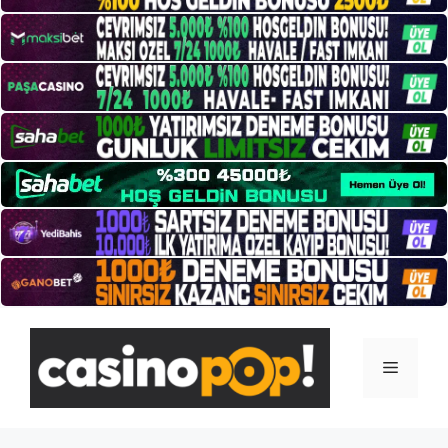
İçeriğe
atla
Menü