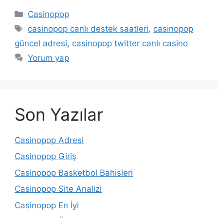
Kategoriler
Casinopop
Etiketler
casinopop canlı destek saatleri
,
casinopop
güncel adresi
,
casinopop twitter canlı casino
Yorum yap
Son Yazılar
Casinopop Adresi
Casinopop Giriş
Casinopop Basketbol Bahisleri
Casinopop Site Analizi
Casinopop En İyi