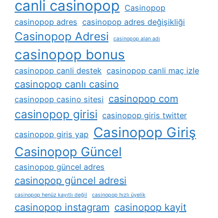
canli casinopop
Casinopop
casinopop adres
casinopop adres değişikliği
Casinopop Adresi
casinopop alan adı
casinopop bonus
casinopop canli destek
casinopop canli maç izle
casinopop canlı casino
casinopop com
casinopop casino sitesi
casinopop girisi
casinopop giris twitter
Casinopop Giriş
casinopop giris yap
Casinopop Güncel
casinopop güncel adres
casinopop güncel adresi
casinopop henüz kayıtlı değil
casinopop hızlı üyelik
casinopop instagram
casinopop kayit