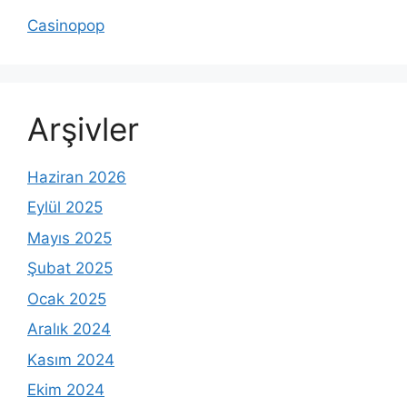
Casinopop
Arşivler
Haziran 2026
Eylül 2025
Mayıs 2025
Şubat 2025
Ocak 2025
Aralık 2024
Kasım 2024
Ekim 2024