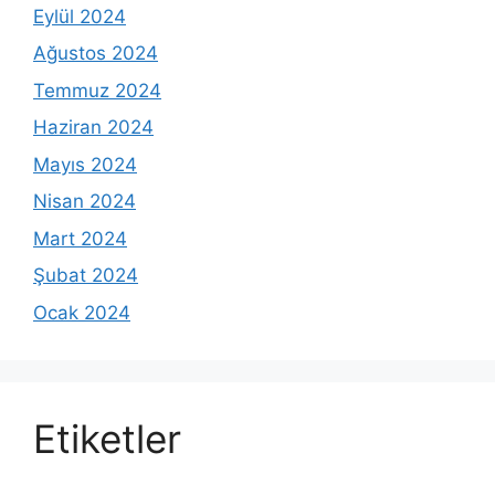
Eylül 2024
Ağustos 2024
Temmuz 2024
Haziran 2024
Mayıs 2024
Nisan 2024
Mart 2024
Şubat 2024
Ocak 2024
Etiketler