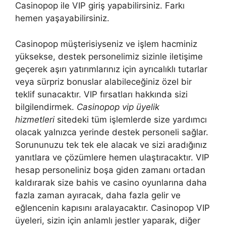
Casinopop ile VIP giriş yapabilirsiniz. Farkı
hemen yaşayabilirsiniz.
Casinopop müşterisiyseniz ve işlem hacminiz
yüksekse, destek personelimiz sizinle iletişime
geçerek aşırı yatırımlarınız için ayrıcalıklı tutarlar
veya sürpriz bonuslar alabileceğiniz özel bir
teklif sunacaktır. VIP fırsatları hakkında sizi
bilgilendirmek.
Casinopop vip üyelik
hizmetleri
sitedeki tüm işlemlerde size yardımcı
olacak yalnızca yerinde destek personeli sağlar.
Sorununuzu tek tek ele alacak ve sizi aradığınız
yanıtlara ve çözümlere hemen ulaştıracaktır. VIP
hesap personeliniz boşa giden zamanı ortadan
kaldırarak size bahis ve casino oyunlarına daha
fazla zaman ayıracak, daha fazla gelir ve
eğlencenin kapısını aralayacaktır. Casinopop VIP
üyeleri, sizin için anlamlı jestler yaparak, diğer