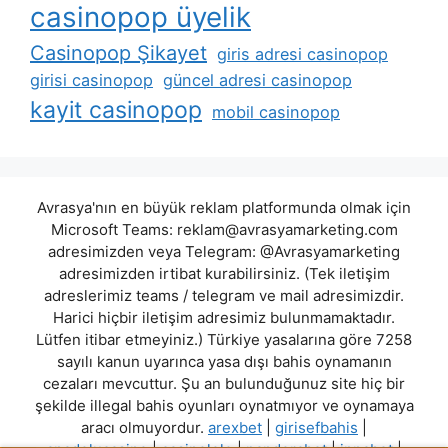
casinopop üyelik
Casinopop Şikayet
giris adresi casinopop
girisi casinopop
güncel adresi casinopop
kayit casinopop
mobil casinopop
Avrasya'nın en büyük reklam platformunda olmak için
Microsoft Teams:
reklam@avrasyamarketing.com
adresimizden veya Telegram: @Avrasyamarketing
adresimizden irtibat kurabilirsiniz. (Tek iletişim
adreslerimiz teams / telegram ve mail adresimizdir.
Harici hiçbir iletişim adresimiz bulunmamaktadır.
Lütfen itibar etmeyiniz.) Türkiye yasalarına göre 7258
sayılı kanun uyarınca yasa dışı bahis oynamanın
cezaları mevcuttur. Şu an bulunduğunuz site hiç bir
şekilde illegal bahis oyunları oynatmıyor ve oynamaya
aracı olmuyordur.
arexbet
|
girisefbahis
|