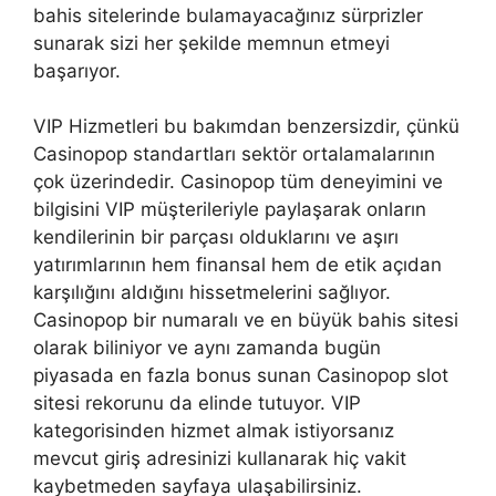
bahis sitelerinde bulamayacağınız sürprizler
sunarak sizi her şekilde memnun etmeyi
başarıyor.
VIP Hizmetleri bu bakımdan benzersizdir, çünkü
Casinopop standartları sektör ortalamalarının
çok üzerindedir. Casinopop tüm deneyimini ve
bilgisini VIP müşterileriyle paylaşarak onların
kendilerinin bir parçası olduklarını ve aşırı
yatırımlarının hem finansal hem de etik açıdan
karşılığını aldığını hissetmelerini sağlıyor.
Casinopop bir numaralı ve en büyük bahis sitesi
olarak biliniyor ve aynı zamanda bugün
piyasada en fazla bonus sunan Casinopop slot
sitesi rekorunu da elinde tutuyor. VIP
kategorisinden hizmet almak istiyorsanız
mevcut giriş adresinizi kullanarak hiç vakit
kaybetmeden sayfaya ulaşabilirsiniz.