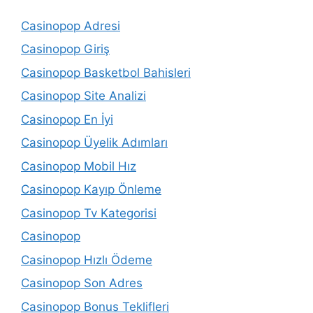
Casinopop Adresi
Casinopop Giriş
Casinopop Basketbol Bahisleri
Casinopop Site Analizi
Casinopop En İyi
Casinopop Üyelik Adımları
Casinopop Mobil Hız
Casinopop Kayıp Önleme
Casinopop Tv Kategorisi
Casinopop
Casinopop Hızlı Ödeme
Casinopop Son Adres
Casinopop Bonus Teklifleri