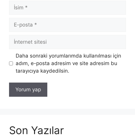
İsim
E-
posta
İnternet
sitesi
Daha sonraki yorumlarımda kullanılması için
adım, e-posta adresim ve site adresim bu
tarayıcıya kaydedilsin.
Son Yazılar