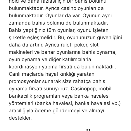
hold ve daha fazlası için bir bahis bölümü
bulunmaktadır. Ayrıca casino oyunları da
bulunmaktadır. Oyunlar da var. Oyunun aynı
zamanda bahis bölümü de bulunmaktadır.
Bahis yaptığınız tüm oyunlar, oyunu işleten
şirketle eşleşmelidir. Bu, oyununuzun güvenliğini
daha da artırır. Ayrıca rulet, poker, slot
makineleri ve bahar oyunlarına bahis oynama,
oyun oynama ve diğer katılımcılarla
koordinasyon yapma fırsatı da bulunmaktadır.
Canlı maçlarda hayal kırıklığı yaratan
promosyonlar sunarak size rahatça bahis
oynama fırsatı sunuyoruz. Casinopop, mobil
bankacılık programları veya banka havalesi
yöntemleri (banka havalesi, banka havalesi vb.)
aracılığıyla ödeme göndermeyi ve almayı
destekler.