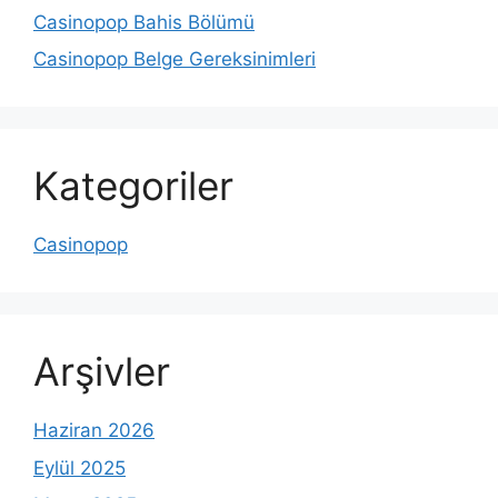
Casinopop Bahis Bölümü
Casinopop Belge Gereksinimleri
Kategoriler
Casinopop
Arşivler
Haziran 2026
Eylül 2025