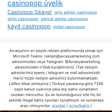
casinopop üyelik
Casinopop Şikayet
giris adresi casinopop
girisi casinopop
güncel adresi casinopop
kayit casinopop
mobil casinopop
Avrasya'nın en büyük reklam platformunda olmak için
Microsoft Teams:
reklam@avrasyamarketing.com
adresimizden veya Telegram: @Avrasyamarketing
adresimizden irtibat kurabilirsiniz. (Tek iletişim
adreslerimiz teams / telegram ve mail adresimizdir.
Harici hiçbir iletişim adresimiz bulunmamaktadır.
Lütfen itibar etmeyiniz.) Türkiye yasalarına göre 7258
sayılı kanun uyarınca yasa dışı bahis oynamanın
cezaları mevcuttur. Şu an bulunduğunuz site hiç bir
şekilde illegal bahis oyunları oynatmıyor ve oynamaya
aracı olmuyordur.
arexbet
|
girisefbahis
|
anadolucasino
|
casinololo
|
pandorabet
|
innabet
|