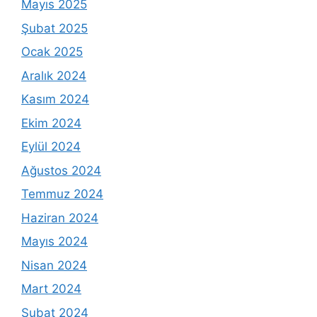
Mayıs 2025
Şubat 2025
Ocak 2025
Aralık 2024
Kasım 2024
Ekim 2024
Eylül 2024
Ağustos 2024
Temmuz 2024
Haziran 2024
Mayıs 2024
Nisan 2024
Mart 2024
Şubat 2024