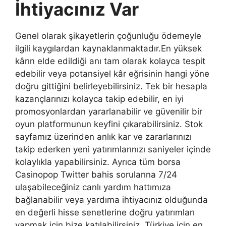
İhtiyacınız Var
Genel olarak şikayetlerin çoğunluğu ödemeyle
ilgili kaygılardan kaynaklanmaktadır.En yüksek
kârın elde edildiği anı tam olarak kolayca tespit
edebilir veya potansiyel kâr eğrisinin hangi yöne
doğru gittiğini belirleyebilirsiniz. Tek bir hesapla
kazançlarınızı kolayca takip edebilir, en iyi
promosyonlardan yararlanabilir ve güvenilir bir
oyun platformunun keyfini çıkarabilirsiniz. Stok
sayfamız üzerinden anlık kar ve zararlarınızı
takip ederken yeni yatırımlarınızı saniyeler içinde
kolaylıkla yapabilirsiniz. Ayrıca tüm borsa
Casinopop Twitter bahis sorularına 7/24
ulaşabileceğiniz canlı yardım hattımıza
bağlanabilir veya yardıma ihtiyacınız olduğunda
en değerli hisse senetlerine doğru yatırımları
yapmak için bize katılabilirsiniz. Türkiye için en