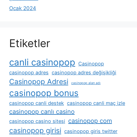
Ocak 2024
Etiketler
canli casinopop
Casinopop
casinopop adres
casinopop adres değişikliği
Casinopop Adresi
casinopop alan adı
casinopop bonus
casinopop canli destek
casinopop canli maç izle
casinopop canlı casino
casinopop com
casinopop casino sitesi
casinopop girisi
casinopop giris twitter