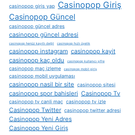
Casinopop Giriş
casinopop giris yap
Casinopop Güncel
casinopop güncel adres
casinopop güncel adresi
casinopop henüz kayıtlı değil
casinopop hızlı üyelik
casinopop instagram
casinopop kayit
casinopop kaç oldu
casinopop kullanıcı şifre
casinopop maç izleme
casinopop mobil giriş
casinopop mobil uygulaması
casinopop nasil bir site
casinopop sitesi
casinopop spor bahisleri
Casinopop Tv
casinopop tv canli maç
casinopop tv izle
Casinopop Twitter
casinopop twitter adresi
Casinopop Yeni Adres
Casinopop Yeni Giriş