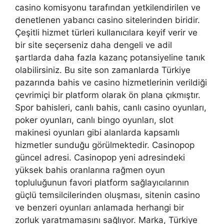
casino komisyonu tarafından yetkilendirilen ve
denetlenen yabancı casino sitelerinden biridir.
Çeşitli hizmet türleri kullanıcılara keyif verir ve
bir site seçerseniz daha dengeli ve adil
şartlarda daha fazla kazanç potansiyeline tanık
olabilirsiniz. Bu site son zamanlarda Türkiye
pazarında bahis ve casino hizmetlerinin verildiği
çevrimiçi bir platform olarak ön plana çıkmıştır.
Spor bahisleri, canlı bahis, canlı casino oyunları,
poker oyunları, canlı bingo oyunları, slot
makinesi oyunları gibi alanlarda kapsamlı
hizmetler sunduğu görülmektedir. Casinopop
güncel adresi. Casinopop yeni adresindeki
yüksek bahis oranlarına rağmen oyun
topluluğunun favori platform sağlayıcılarının
güçlü temsilcilerinden oluşması, sitenin casino
ve benzeri oyunları anlamada herhangi bir
zorluk yaratmamasını sağlıyor. Marka, Türkiye