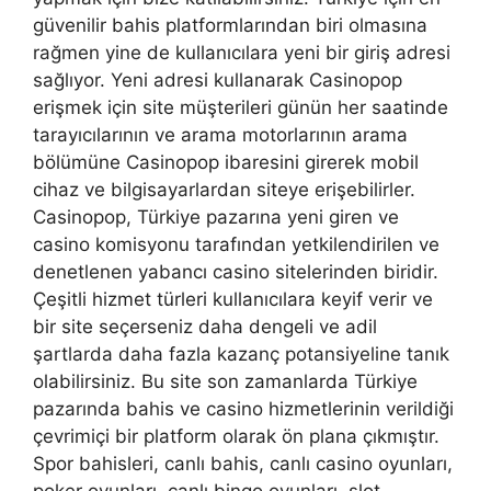
güvenilir bahis platformlarından biri olmasına
rağmen yine de kullanıcılara yeni bir giriş adresi
sağlıyor. Yeni adresi kullanarak Casinopop
erişmek için site müşterileri günün her saatinde
tarayıcılarının ve arama motorlarının arama
bölümüne Casinopop ibaresini girerek mobil
cihaz ve bilgisayarlardan siteye erişebilirler.
Casinopop, Türkiye pazarına yeni giren ve
casino komisyonu tarafından yetkilendirilen ve
denetlenen yabancı casino sitelerinden biridir.
Çeşitli hizmet türleri kullanıcılara keyif verir ve
bir site seçerseniz daha dengeli ve adil
şartlarda daha fazla kazanç potansiyeline tanık
olabilirsiniz. Bu site son zamanlarda Türkiye
pazarında bahis ve casino hizmetlerinin verildiği
çevrimiçi bir platform olarak ön plana çıkmıştır.
Spor bahisleri, canlı bahis, canlı casino oyunları,