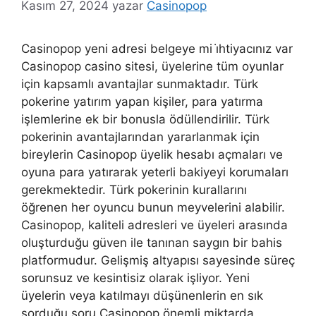
Kasım 27, 2024
yazar
Casinopop
Casinopop yeni adresi belgeye mi i̇htiyacınız var
Casinopop casino sitesi, üyelerine tüm oyunlar
için kapsamlı avantajlar sunmaktadır. Türk
pokerine yatırım yapan kişiler, para yatırma
işlemlerine ek bir bonusla ödüllendirilir. Türk
pokerinin avantajlarından yararlanmak için
bireylerin Casinopop üyelik hesabı açmaları ve
oyuna para yatırarak yeterli bakiyeyi korumaları
gerekmektedir. Türk pokerinin kurallarını
öğrenen her oyuncu bunun meyvelerini alabilir.
Casinopop, kaliteli adresleri ve üyeleri arasında
oluşturduğu güven ile tanınan saygın bir bahis
platformudur. Gelişmiş altyapısı sayesinde süreç
sorunsuz ve kesintisiz olarak işliyor. Yeni
üyelerin veya katılmayı düşünenlerin en sık
sorduğu soru Casinopop önemli miktarda