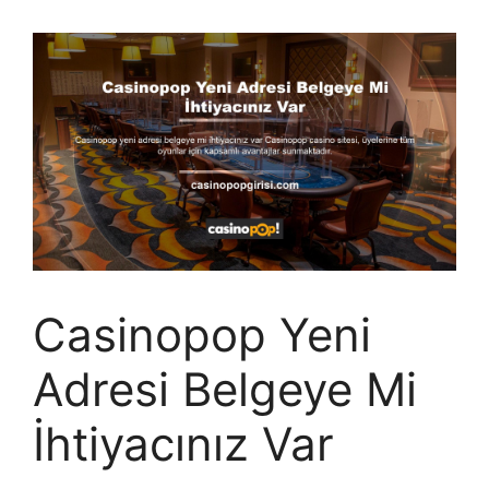
Casinopop Yeni
Adresi Belgeye Mi
İhtiyacınız Var