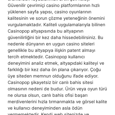
Güvenilir çevrimiçi casino platformlarının hızlı
yüklenen sayfa yapısı, casino oyunlarının
kalitesinin ve sorun çözme yeteneğinin önemini
vurgulamaktadır. Kaliteli uygulamalarıyla bilinen
Casinopop altyapısında bu altyapının
güvenilirliğini bir kez daha hissedebilirsiniz. Bu
nedenle dünyanın en uygun casino siteleri
genellikle bu altyapıya ilişkin patent almayı
tercih etmektedir. Casinopop kullanıcı
deneyimini analiz etmek, altyapıdaki kaliteyi ve
farklılığı bir kez daha ön plana çıkarıyor. Çoğu
üye siteden memnun olduğunu ifade ediyor.
Casinopop şikayetsiz bir canlı bahis sitesi
olmasının nedeni de budur. Ürün veya oyun türü
ne olursa olsun, canlı bahis ofisi başarı
merdivenlerini hızla tırmanmakta ve görsel kalite
ve kullanıcı deneyiminden asla ödün
vermemektedir. Kendi web sitenizde ve