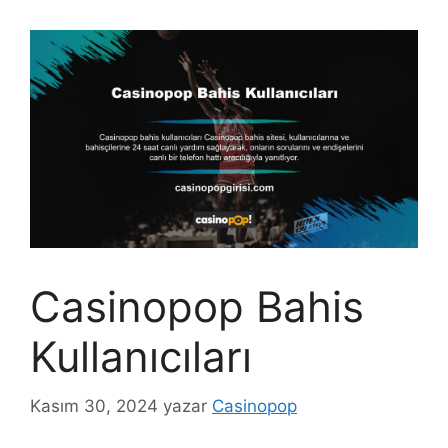
Casinopop Bahis
Kullanıcıları
Kasım 30, 2024
yazar
Casinopop