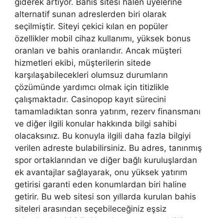
giderek artıyor. Bahis sitesi halen üyelerine
alternatif sunan adreslerden biri olarak
seçilmiştir. Siteyi çekici kılan en popüler
özellikler mobil cihaz kullanımı, yüksek bonus
oranları ve bahis oranlarıdır. Ancak müşteri
hizmetleri ekibi, müşterilerin sitede
karşılaşabilecekleri olumsuz durumların
çözümünde yardımcı olmak için titizlikle
çalışmaktadır. Casinopop kayıt sürecini
tamamladıktan sonra yatırım, rezerv finansmanı
ve diğer ilgili konular hakkında bilgi sahibi
olacaksınız. Bu konuyla ilgili daha fazla bilgiyi
verilen adreste bulabilirsiniz. Bu adres, tanınmış
spor ortaklarından ve diğer bağlı kuruluşlardan
ek avantajlar sağlayarak, onu yüksek yatırım
getirisi garanti eden konumlardan biri haline
getirir. Bu web sitesi son yıllarda kurulan bahis
siteleri arasından seçebileceğiniz eşsiz