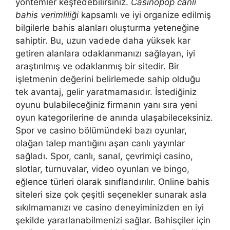
yöntemler keşfedebilirsiniz.
Casinopop canlı
bahis verimliliği
kapsamlı ve iyi organize edilmiş
bilgilerle bahis alanları oluşturma yeteneğine
sahiptir. Bu, uzun vadede daha yüksek kar
getiren alanlara odaklanmanızı sağlayan, iyi
araştırılmış ve odaklanmış bir sitedir. Bir
işletmenin değerini belirlemede sahip olduğu
tek avantaj, gelir yaratmamasıdır. İstediğiniz
oyunu bulabileceğiniz firmanın yanı sıra yeni
oyun kategorilerine de anında ulaşabileceksiniz.
Spor ve casino bölümündeki bazı oyunlar,
olağan talep mantığını aşan canlı yayınlar
sağladı. Spor, canlı, sanal, çevrimiçi casino,
slotlar, turnuvalar, video oyunları ve bingo,
eğlence türleri olarak sınıflandırılır. Online bahis
siteleri size çok çeşitli seçenekler sunarak asla
sıkılmamanızı ve casino deneyiminizden en iyi
şekilde yararlanabilmenizi sağlar. Bahisçiler için