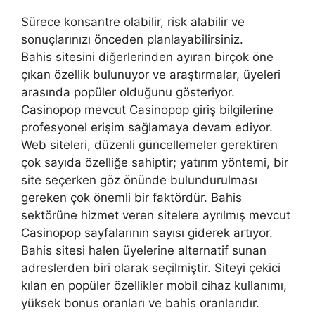
Sürece konsantre olabilir, risk alabilir ve
sonuçlarınızı önceden planlayabilirsiniz.
Bahis sitesini diğerlerinden ayıran birçok öne
çıkan özellik bulunuyor ve araştırmalar, üyeleri
arasında popüler olduğunu gösteriyor.
Casinopop mevcut Casinopop giriş bilgilerine
profesyonel erişim sağlamaya devam ediyor.
Web siteleri, düzenli güncellemeler gerektiren
çok sayıda özelliğe sahiptir; yatırım yöntemi, bir
site seçerken göz önünde bulundurulması
gereken çok önemli bir faktördür. Bahis
sektörüne hizmet veren sitelere ayrılmış mevcut
Casinopop sayfalarının sayısı giderek artıyor.
Bahis sitesi halen üyelerine alternatif sunan
adreslerden biri olarak seçilmiştir. Siteyi çekici
kılan en popüler özellikler mobil cihaz kullanımı,
yüksek bonus oranları ve bahis oranlarıdır.