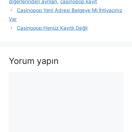
diğerlerinden ayrılan
,
casinopop kayit
Casinopop Yeni Adresi Belgeye Mi İhtiyacınız
Var
Casinopop Henüz Kayıtlı Değil
Yorum yapın
Yorum