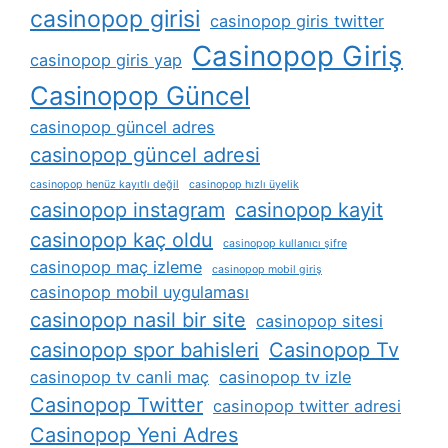
casinopop girisi
casinopop giris twitter
Casinopop Giriş
casinopop giris yap
Casinopop Güncel
casinopop güncel adres
casinopop güncel adresi
casinopop henüz kayıtlı değil
casinopop hızlı üyelik
casinopop instagram
casinopop kayit
casinopop kaç oldu
casinopop kullanıcı şifre
casinopop maç izleme
casinopop mobil giriş
casinopop mobil uygulaması
casinopop nasil bir site
casinopop sitesi
casinopop spor bahisleri
Casinopop Tv
casinopop tv canli maç
casinopop tv izle
Casinopop Twitter
casinopop twitter adresi
Casinopop Yeni Adres