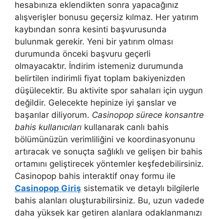
hesabınıza eklendikten sonra yapacağınız
alışverişler bonusu geçersiz kılmaz. Her yatırım
kaybından sonra kesinti başvurusunda
bulunmak gerekir. Yeni bir yatırım olması
durumunda önceki başvuru geçerli
olmayacaktır. İndirim istemeniz durumunda
belirtilen indirimli fiyat toplam bakiyenizden
düşülecektir. Bu aktivite spor sahaları için uygun
değildir. Gelecekte hepinize iyi şanslar ve
başarılar diliyorum.
Casinopop sürece konsantre
bahis kullanıcıları
kullanarak canlı bahis
bölümünüzün verimliliğini ve koordinasyonunu
artıracak ve sonuçta sağlıklı ve gelişen bir bahis
ortamını geliştirecek yöntemler keşfedebilirsiniz.
Casinopop bahis interaktif onay formu ile
Casinopop Giriş
sistematik ve detaylı bilgilerle
bahis alanları oluşturabilirsiniz. Bu, uzun vadede
daha yüksek kar getiren alanlara odaklanmanızı