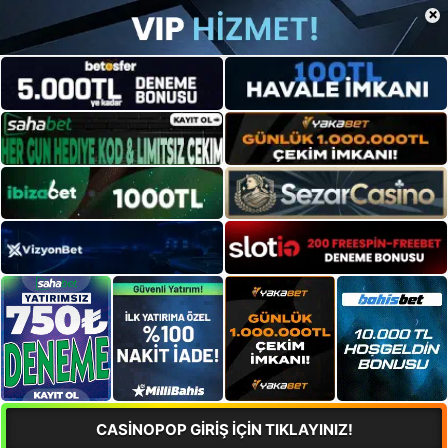
×
CASİNOPOP GİRİŞ İÇİN TIKLAYINIZ!