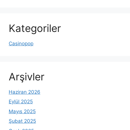
Kategoriler
Casinopop
Arşivler
Haziran 2026
Eylül 2025
Mayıs 2025
Şubat 2025