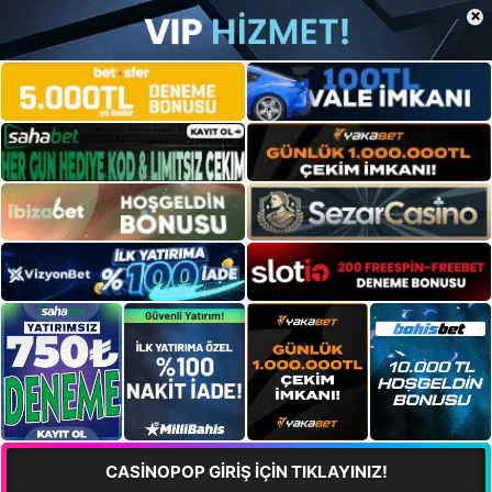
×
CASİNOPOP GİRİŞ İÇİN TIKLAYINIZ!