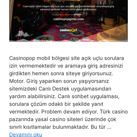
Casinopop mobil bölgesi site açık uçlu sorulara
izin vermemektedir ve aramaya giriş adresinizi
girdikten hemen sonra siteye giriyorsunuz.
Motor. Giriş yaparken sorun yaşıyorsanız
sitemizdeki Canlı Destek uygulamasından
yardım alabilirsiniz. Canlı sohbet uygulaması,
sorulara çözüm odaklı bir şekilde yanıt
vermektedir. Problem devam ediyor. Türk casino
pazarında yasal casino siteleri üzerinde çok
sınırlı kısıtlamalar bulunmaktadır. Bu tür …
Devamını oku