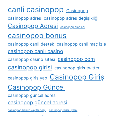
canli casinopop
Casinopop
casinopop adres
casinopop adres değişikliği
Casinopop Adresi
casinopop alan adı
casinopop bonus
casinopop canli destek
casinopop canli maç izle
casinopop canlı casino
casinopop com
casinopop casino sitesi
casinopop girisi
casinopop giris twitter
Casinopop Giriş
casinopop giris yap
Casinopop Güncel
casinopop güncel adres
casinopop güncel adresi
casinopop henüz kayıtlı değil
casinopop hızlı üyelik