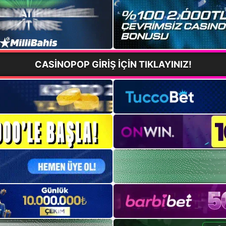
CASİNOPOP GİRİŞ İÇİN TIKLAYINIZ!