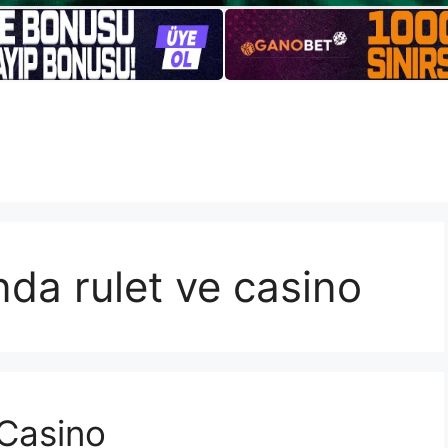
da rulet ve casino
Casino