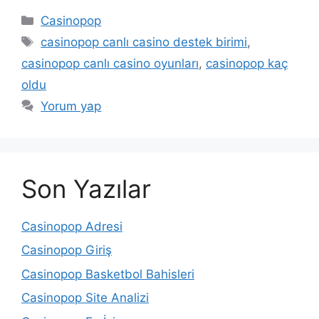
Kategoriler
Casinopop
Etiketler
casinopop canlı casino destek birimi
,
casinopop canlı casino oyunları
,
casinopop kaç
oldu
Yorum yap
Son Yazılar
Casinopop Adresi
Casinopop Giriş
Casinopop Basketbol Bahisleri
Casinopop Site Analizi