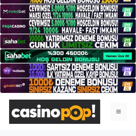
İçeriğe
atla
Menü