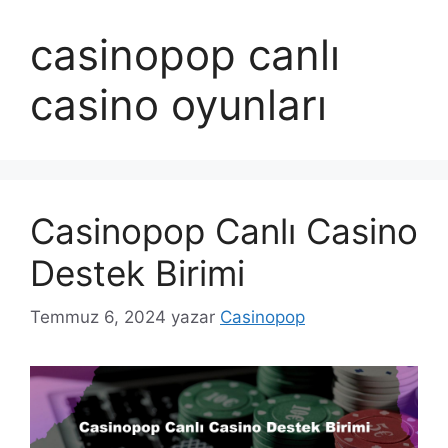
casinopop canlı
casino oyunları
Casinopop Canlı Casino
Destek Birimi
Temmuz 6, 2024
yazar
Casinopop