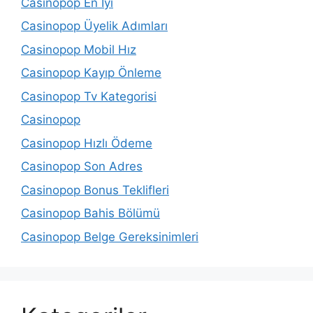
Casinopop En İyi
Casinopop Üyelik Adımları
Casinopop Mobil Hız
Casinopop Kayıp Önleme
Casinopop Tv Kategorisi
Casinopop
Casinopop Hızlı Ödeme
Casinopop Son Adres
Casinopop Bonus Teklifleri
Casinopop Bahis Bölümü
Casinopop Belge Gereksinimleri