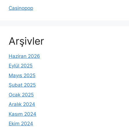
Casinopop
Arşivler
Haziran 2026
Eylül 2025
Mayıs 2025
Şubat 2025
Ocak 2025
Aralık 2024
Kasım 2024
Ekim 2024