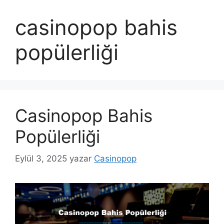
casinopop bahis
popülerliği
Casinopop Bahis
Popülerliği
Eylül 3, 2025
yazar
Casinopop