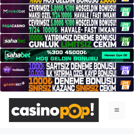
İçeriğe
atla
Menü