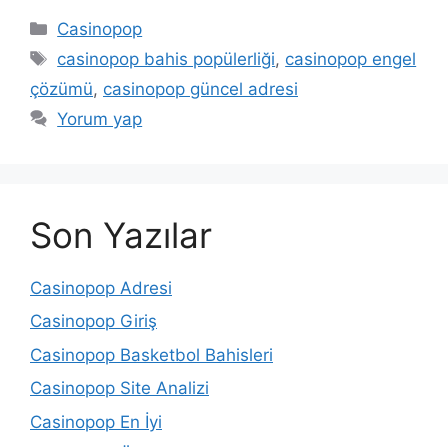
Kategoriler
Casinopop
Etiketler
casinopop bahis popülerliği
,
casinopop engel
çözümü
,
casinopop güncel adresi
Yorum yap
Son Yazılar
Casinopop Adresi
Casinopop Giriş
Casinopop Basketbol Bahisleri
Casinopop Site Analizi
Casinopop En İyi