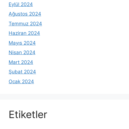
Eylül 2024
Ağustos 2024
Temmuz 2024
Haziran 2024
Mayıs 2024
Nisan 2024
Mart 2024
Şubat 2024
Ocak 2024
Etiketler