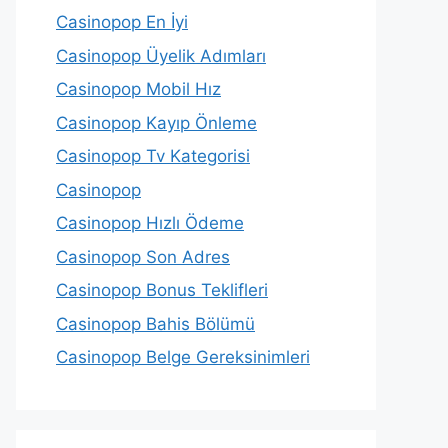
Casinopop En İyi
Casinopop Üyelik Adımları
Casinopop Mobil Hız
Casinopop Kayıp Önleme
Casinopop Tv Kategorisi
Casinopop
Casinopop Hızlı Ödeme
Casinopop Son Adres
Casinopop Bonus Teklifleri
Casinopop Bahis Bölümü
Casinopop Belge Gereksinimleri