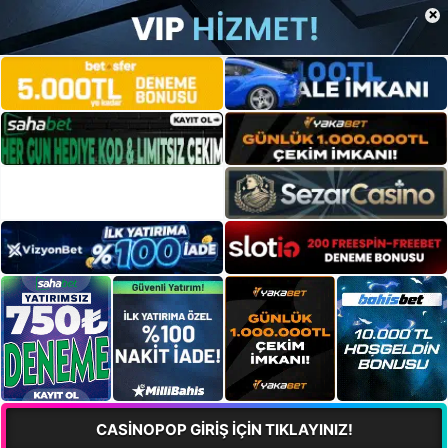
×
CASİNOPOP GİRİŞ İÇİN TIKLAYINIZ!