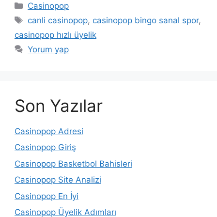
Kategoriler
Casinopop
Etiketler
canli casinopop
,
casinopop bingo sanal spor
,
casinopop hızlı üyelik
Yorum yap
Son Yazılar
Casinopop Adresi
Casinopop Giriş
Casinopop Basketbol Bahisleri
Casinopop Site Analizi
Casinopop En İyi
Casinopop Üyelik Adımları