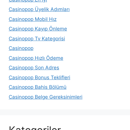
Casinopop Üyelik Adımları
Casinopop Mobil Hız
Casinopop Kayıp Önleme
Casinopop Tv Kategorisi
Casinopop
Casinopop Hızlı Ödeme
Casinopop Son Adres
Casinopop Bonus Teklifleri
Casinopop Bahis Bölümü
Casinopop Belge Gereksinimleri
Kategoriler