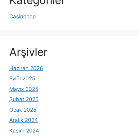
Casinopop
Arşivler
Haziran 2026
Eylül 2025
Mayıs 2025
Şubat 2025
Ocak 2025
Aralık 2024
Kasım 2024