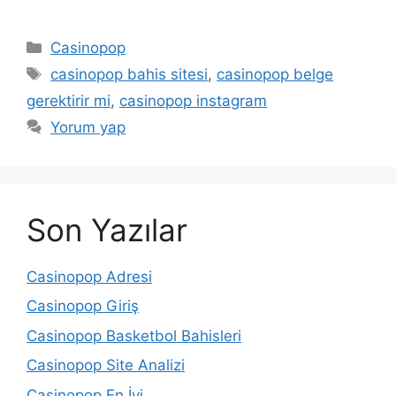
Kategoriler
Casinopop
Etiketler
casinopop bahis sitesi
,
casinopop belge
gerektirir mi
,
casinopop instagram
Yorum yap
Son Yazılar
Casinopop Adresi
Casinopop Giriş
Casinopop Basketbol Bahisleri
Casinopop Site Analizi
Casinopop En İyi