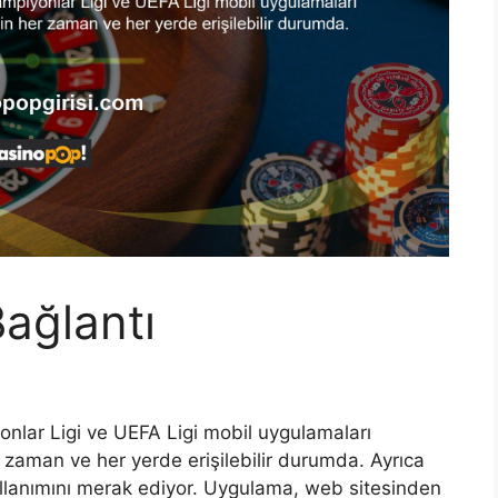
ağlantı
lar Ligi ve UEFA Ligi mobil uygulamaları
 zaman ve her yerde erişilebilir durumda. Ayrıca
ullanımını merak ediyor. Uygulama, web sitesinden