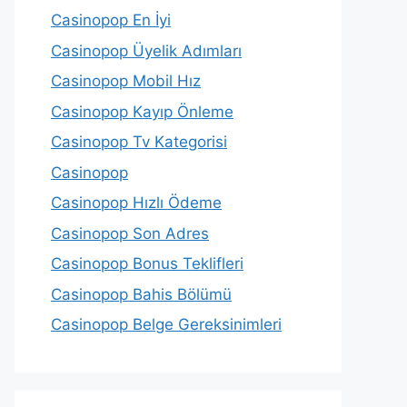
Casinopop En İyi
Casinopop Üyelik Adımları
Casinopop Mobil Hız
Casinopop Kayıp Önleme
Casinopop Tv Kategorisi
Casinopop
Casinopop Hızlı Ödeme
Casinopop Son Adres
Casinopop Bonus Teklifleri
Casinopop Bahis Bölümü
Casinopop Belge Gereksinimleri