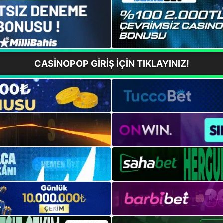
CASİNOPOP GİRİŞ İÇİN TIKLAYINIZ!