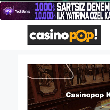
İçeriğe
atla