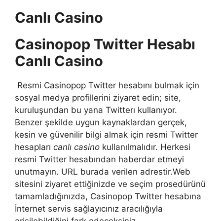
Canlı Casino
Casinopop Twitter Hesabı
Canlı Casino
Resmi Casinopop Twitter hesabını bulmak için
sosyal medya profillerini ziyaret edin; site,
kuruluşundan bu yana Twitterı kullanıyor.
Benzer şekilde uygun kaynaklardan gerçek,
kesin ve güvenilir bilgi almak için resmi Twitter
hesapları
canlı casino
kullanılmalıdır. Herkesi
resmi Twitter hesabından haberdar etmeyi
unutmayın. URL burada verilen adrestir.Web
sitesini ziyaret ettiğinizde ve seçim prosedürünü
tamamladığınızda, Casinopop Twitter hesabına
İnternet servis sağlayıcınız aracılığıyla
erişilebildiğini fark edeceksiniz.