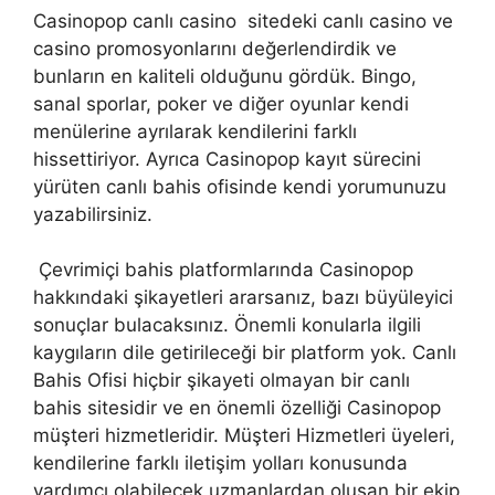
Casinopop canlı casino sitedeki canlı casino ve
casino promosyonlarını değerlendirdik ve
bunların en kaliteli olduğunu gördük. Bingo,
sanal sporlar, poker ve diğer oyunlar kendi
menülerine ayrılarak kendilerini farklı
hissettiriyor. Ayrıca Casinopop kayıt sürecini
yürüten canlı bahis ofisinde kendi yorumunuzu
yazabilirsiniz.
Çevrimiçi bahis platformlarında Casinopop
hakkındaki şikayetleri ararsanız, bazı büyüleyici
sonuçlar bulacaksınız. Önemli konularla ilgili
kaygıların dile getirileceği bir platform yok. Canlı
Bahis Ofisi hiçbir şikayeti olmayan bir canlı
bahis sitesidir ve en önemli özelliği Casinopop
müşteri hizmetleridir. Müşteri Hizmetleri üyeleri,
kendilerine farklı iletişim yolları konusunda
yardımcı olabilecek uzmanlardan oluşan bir ekip