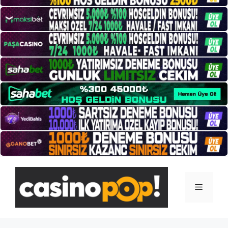
İçeriğe
atla
Menü