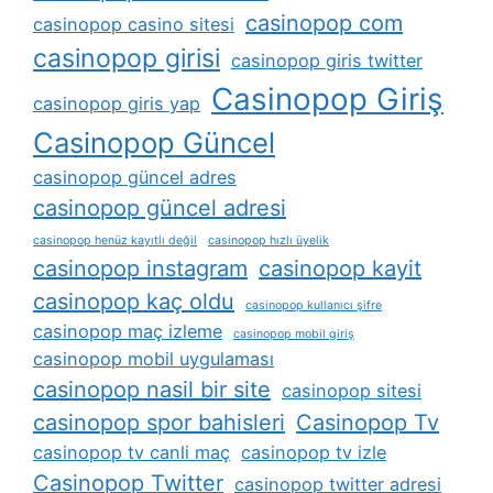
casinopop com
casinopop casino sitesi
casinopop girisi
casinopop giris twitter
Casinopop Giriş
casinopop giris yap
Casinopop Güncel
casinopop güncel adres
casinopop güncel adresi
casinopop henüz kayıtlı değil
casinopop hızlı üyelik
casinopop instagram
casinopop kayit
casinopop kaç oldu
casinopop kullanıcı şifre
casinopop maç izleme
casinopop mobil giriş
casinopop mobil uygulaması
casinopop nasil bir site
casinopop sitesi
casinopop spor bahisleri
Casinopop Tv
casinopop tv canli maç
casinopop tv izle
Casinopop Twitter
casinopop twitter adresi