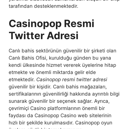
tarafından desteklenmektedir.
Casinopop Resmi
Twitter Adresi
Canlı bahis sektörünün güvenilir bir şirketi olan
Canlı Bahis Ofisi, kurulduğu günden bu yana
kendi ülkesinde hizmet vererek üyelerine hitap
etmekte ve önemli miktarda gelir elde
etmektedir.
Casinopop resmi twitter adresi
güvenilir bir kişidir. Canlı bahis mağazaları,
sertifikalarının güvenilirliği hakkında ayrıntılı bilgi
sunarak güvenilir bir seçenek sağlar. Ayrıca,
çevrimiçi Casino platformlarının önemli bir
faydası da Casinopop Casino web sitelerinin
hızlı bir şekilde kurulmasıdır. Casinopop oyun