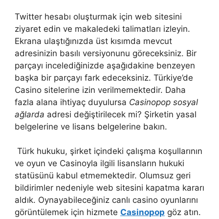
Twitter hesabı oluşturmak için web sitesini
ziyaret edin ve makaledeki talimatları izleyin.
Ekrana ulaştığınızda üst kısımda mevcut
adresinizin basılı versiyonunu göreceksiniz. Bir
parçayı incelediğinizde aşağıdakine benzeyen
başka bir parçayı fark edeceksiniz. Türkiye’de
Casino sitelerine izin verilmemektedir. Daha
fazla alana ihtiyaç duyulursa
Casinopop sosyal
ağlarda
adresi değiştirilecek mi? Şirketin yasal
belgelerine ve lisans belgelerine bakın.
Türk hukuku, şirket içindeki çalışma koşullarının
ve oyun ve Casinoyla ilgili lisansların hukuki
statüsünü kabul etmemektedir. Olumsuz geri
bildirimler nedeniyle web sitesini kapatma kararı
aldık. Oynayabileceğiniz canlı casino oyunlarını
görüntülemek için hizmete
Casinopop
göz atın.