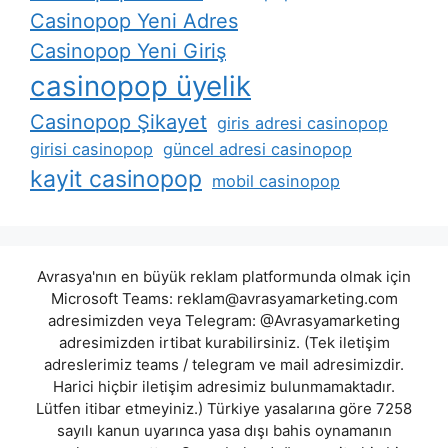
Casinopop Yeni Adres
Casinopop Yeni Giriş
casinopop üyelik
Casinopop Şikayet
giris adresi casinopop
girisi casinopop
güncel adresi casinopop
kayit casinopop
mobil casinopop
Avrasya'nın en büyük reklam platformunda olmak için
Microsoft Teams:
reklam@avrasyamarketing.com
adresimizden veya Telegram: @Avrasyamarketing
adresimizden irtibat kurabilirsiniz. (Tek iletişim
adreslerimiz teams / telegram ve mail adresimizdir.
Harici hiçbir iletişim adresimiz bulunmamaktadır.
Lütfen itibar etmeyiniz.) Türkiye yasalarına göre 7258
sayılı kanun uyarınca yasa dışı bahis oynamanın