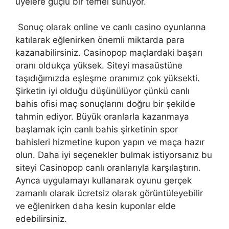
üyelere güçlü bir temel sunuyor.
Sonuç olarak online ve canlı casino oyunlarına
katılarak eğlenirken önemli miktarda para
kazanabilirsiniz. Casinopop maçlardaki başarı
oranı oldukça yüksek. Siteyi masaüstüne
taşıdığımızda eşleşme oranımız çok yüksekti.
Şirketin iyi olduğu düşünülüyor çünkü canlı
bahis ofisi maç sonuçlarını doğru bir şekilde
tahmin ediyor. Büyük oranlarla kazanmaya
başlamak için canlı bahis şirketinin spor
bahisleri hizmetine kupon yapın ve maça hazır
olun. Daha iyi seçenekler bulmak istiyorsanız bu
siteyi Casinopop canlı oranlarıyla karşılaştırın.
Ayrıca uygulamayı kullanarak oyunu gerçek
zamanlı olarak ücretsiz olarak görüntüleyebilir
ve eğlenirken daha kesin kuponlar elde
edebilirsiniz.