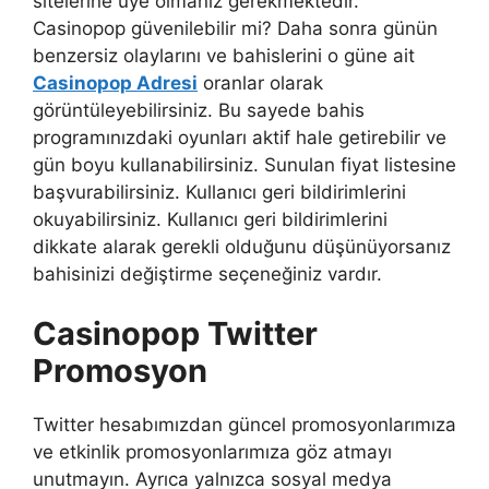
sitelerine üye olmanız gerekmektedir.
Casinopop güvenilebilir mi? Daha sonra günün
benzersiz olaylarını ve bahislerini o güne ait
Casinopop Adresi
oranlar olarak
görüntüleyebilirsiniz. Bu sayede bahis
programınızdaki oyunları aktif hale getirebilir ve
gün boyu kullanabilirsiniz. Sunulan fiyat listesine
başvurabilirsiniz. Kullanıcı geri bildirimlerini
okuyabilirsiniz. Kullanıcı geri bildirimlerini
dikkate alarak gerekli olduğunu düşünüyorsanız
bahisinizi değiştirme seçeneğiniz vardır.
Casinopop Twitter
Promosyon
Twitter hesabımızdan güncel promosyonlarımıza
ve etkinlik promosyonlarımıza göz atmayı
unutmayın. Ayrıca yalnızca sosyal medya