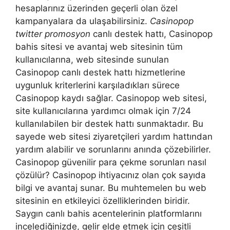
hesaplarınız üzerinden geçerli olan özel
kampanyalara da ulaşabilirsiniz.
Casinopop
twitter promosyon
canlı destek hattı, Casinopop
bahis sitesi ve avantaj web sitesinin tüm
kullanıcılarına, web sitesinde sunulan
Casinopop canlı destek hattı hizmetlerine
uygunluk kriterlerini karşıladıkları sürece
Casinopop kaydı sağlar. Casinopop web sitesi,
site kullanıcılarına yardımcı olmak için 7/24
kullanılabilen bir destek hattı sunmaktadır. Bu
sayede web sitesi ziyaretçileri yardım hattından
yardım alabilir ve sorunlarını anında çözebilirler.
Casinopop güvenilir para çekme sorunları nasıl
çözülür? Casinopop ihtiyacınız olan çok sayıda
bilgi ve avantaj sunar. Bu muhtemelen bu web
sitesinin en etkileyici özelliklerinden biridir.
Saygın canlı bahis acentelerinin platformlarını
incelediğinizde, gelir elde etmek için çeşitli