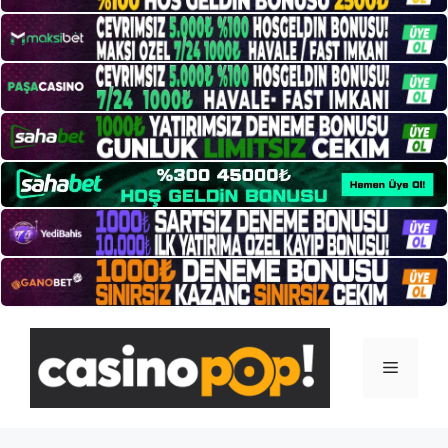
İçeriğe
atla
Menü