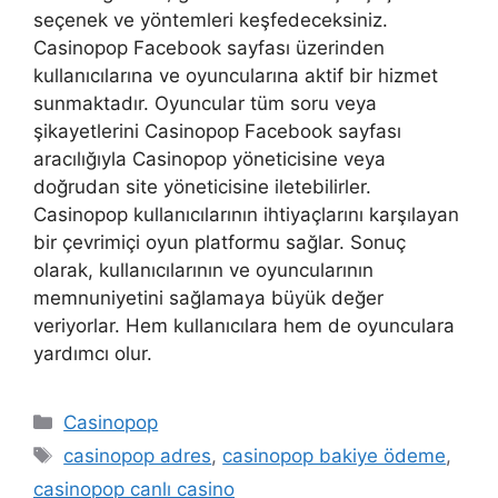
seçenek ve yöntemleri keşfedeceksiniz.
Casinopop Facebook sayfası üzerinden
kullanıcılarına ve oyuncularına aktif bir hizmet
sunmaktadır. Oyuncular tüm soru veya
şikayetlerini Casinopop Facebook sayfası
aracılığıyla Casinopop yöneticisine veya
doğrudan site yöneticisine iletebilirler.
Casinopop kullanıcılarının ihtiyaçlarını karşılayan
bir çevrimiçi oyun platformu sağlar. Sonuç
olarak, kullanıcılarının ve oyuncularının
memnuniyetini sağlamaya büyük değer
veriyorlar. Hem kullanıcılara hem de oyunculara
yardımcı olur.
Kategoriler
Casinopop
Etiketler
casinopop adres
,
casinopop bakiye ödeme
,
casinopop canlı casino