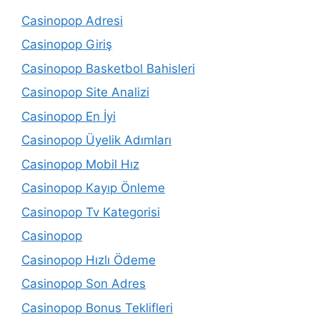
Casinopop Adresi
Casinopop Giriş
Casinopop Basketbol Bahisleri
Casinopop Site Analizi
Casinopop En İyi
Casinopop Üyelik Adımları
Casinopop Mobil Hız
Casinopop Kayıp Önleme
Casinopop Tv Kategorisi
Casinopop
Casinopop Hızlı Ödeme
Casinopop Son Adres
Casinopop Bonus Teklifleri