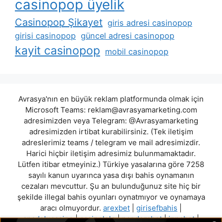
casinopop üyelik
Casinopop Şikayet
giris adresi casinopop
girisi casinopop
güncel adresi casinopop
kayit casinopop
mobil casinopop
Avrasya'nın en büyük reklam platformunda olmak için
Microsoft Teams:
reklam@avrasyamarketing.com
adresimizden veya Telegram: @Avrasyamarketing
adresimizden irtibat kurabilirsiniz. (Tek iletişim
adreslerimiz teams / telegram ve mail adresimizdir.
Harici hiçbir iletişim adresimiz bulunmamaktadır.
Lütfen itibar etmeyiniz.) Türkiye yasalarına göre 7258
sayılı kanun uyarınca yasa dışı bahis oynamanın
cezaları mevcuttur. Şu an bulunduğunuz site hiç bir
şekilde illegal bahis oyunları oynatmıyor ve oynamaya
aracı olmuyordur.
arexbet
|
girisefbahis
|
anadolucasino
|
casinololo
|
pandorabet
|
innabet
|