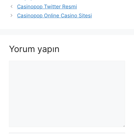
Casinopop Twitter Resmi
Casinopop Online Casino Sitesi
Yorum yapın
Yorum