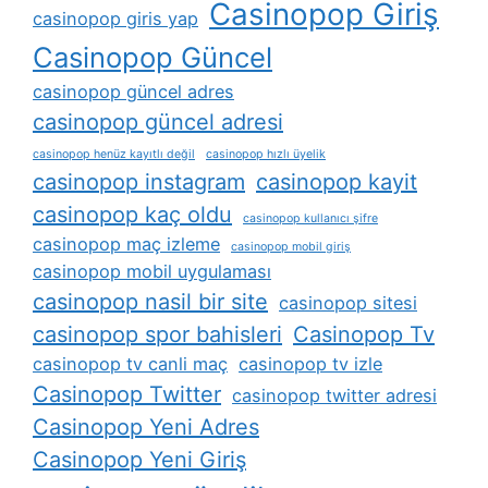
Casinopop Giriş
casinopop giris yap
Casinopop Güncel
casinopop güncel adres
casinopop güncel adresi
casinopop henüz kayıtlı değil
casinopop hızlı üyelik
casinopop instagram
casinopop kayit
casinopop kaç oldu
casinopop kullanıcı şifre
casinopop maç izleme
casinopop mobil giriş
casinopop mobil uygulaması
casinopop nasil bir site
casinopop sitesi
casinopop spor bahisleri
Casinopop Tv
casinopop tv canli maç
casinopop tv izle
Casinopop Twitter
casinopop twitter adresi
Casinopop Yeni Adres
Casinopop Yeni Giriş