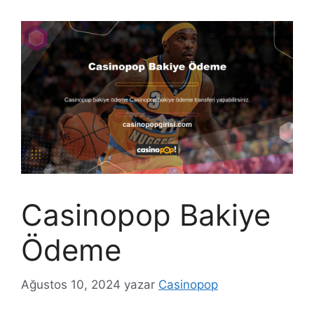
Casinopop Bakiye
Ödeme
Ağustos 10, 2024
yazar
Casinopop