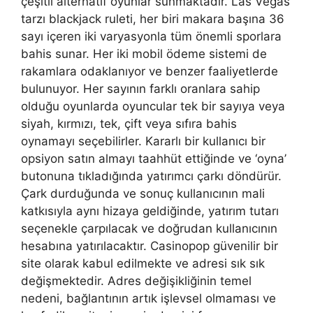
çeşitli alternatif oyunlar sunmaktadır. Las Vegas
tarzı blackjack ruleti, her biri makara başına 36
sayı içeren iki varyasyonla tüm önemli sporlara
bahis sunar. Her iki mobil ödeme sistemi de
rakamlara odaklanıyor ve benzer faaliyetlerde
bulunuyor. Her sayının farklı oranlara sahip
olduğu oyunlarda oyuncular tek bir sayıya veya
siyah, kırmızı, tek, çift veya sıfıra bahis
oynamayı seçebilirler. Kararlı bir kullanıcı bir
opsiyon satın almayı taahhüt ettiğinde ve ‘oyna’
butonuna tıkladığında yatırımcı çarkı döndürür.
Çark durduğunda ve sonuç kullanıcının mali
katkısıyla aynı hizaya geldiğinde, yatırım tutarı
seçenekle çarpılacak ve doğrudan kullanıcının
hesabına yatırılacaktır. Casinopop güvenilir bir
site olarak kabul edilmekte ve adresi sık sık
değişmektedir. Adres değişikliğinin temel
nedeni, bağlantının artık işlevsel olmaması ve